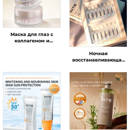
Маска для глаз с
коллагеном и
полипептидной
Ночная
сывороткой
восстанавливающая
ампульная сыворотка