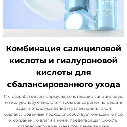
Комбинация салициловой
кислоты и гиалуроновой
кислоты для
сбалансированного ухода
Мы разрабатываем формулы, сочетающие салициловую
и гиалуроновую кислоты, чтобы одновременно решать
задачи отшелушивания и увлажнения. Такой
сбалансированный подход способствует очищению пор
и сохранению влаги в коже, предотвращая сухость,
которая часто возникает при лечении акне.