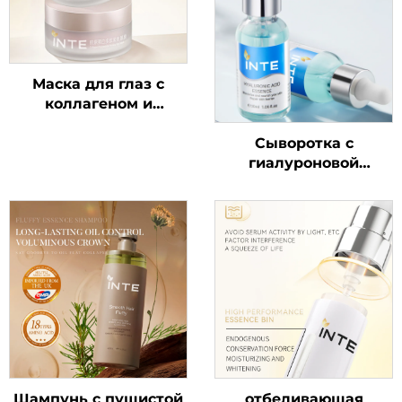
Маска для глаз с
коллагеном и
полипептидной
Сыворотка с
сывороткой
гиалуроновой
кислотой
Шампунь с пушистой
отбеливающая