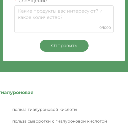
Сообщение
0/1000
Отправить
гиалуроновая
польза гиалуроновой кислоты
польза сыворотки с гиалуроновой кислотой