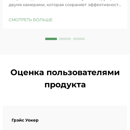
двумя камерами, которая сохраняет эффективность
GHK-Cu для максимального восстановления кожи.
Глубоко увлажняет, снимает раздражение и
СМОТРЕТЬ БОЛЬШЕ
восстанавливает барьеры чувствительной кожи.
Попробуйте решение «Маленькая синяя камера»
уже сегодня.
Оценка пользователями
продукта
Грэйс Уокер