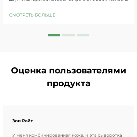
GHK-Cu для максимального восстановления кожи.
Глубоко увлажняет, снимает раздражение и
СМОТРЕТЬ БОЛЬШЕ
восстанавливает барьеры чувствительной кожи.
Попробуйте решение «Маленькая синяя камера»
уже сегодня.
Оценка пользователями
продукта
Зои Райт
У меня комбинированная кожа, и эта сыворотка