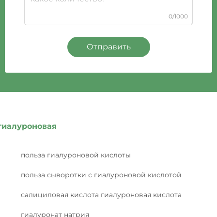
0/1000
Отправить
гиалуроновая
польза гиалуроновой кислоты
польза сыворотки с гиалуроновой кислотой
салициловая кислота гиалуроновая кислота
гиалуронат натрия