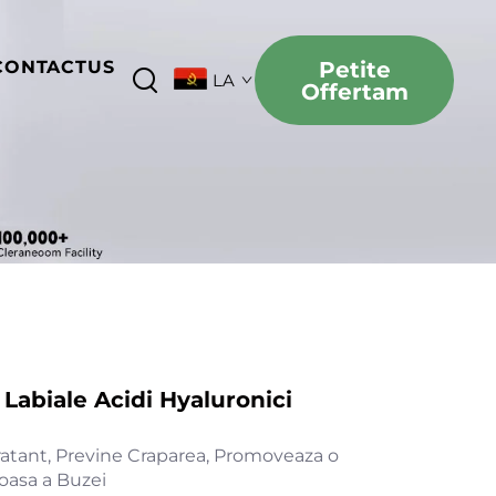
CONTACTUS
Petite
LA
Offertam
abiale Acidi Hyaluronici
ratant, Previne Craparea, Promoveaza o
oasa a Buzei