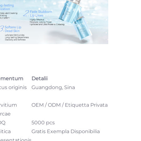
ementum
Detalii
us originis
Guangdong, Sina
rvitium
OEM / ODM / Etiquetta Privata
rcae
OQ
5000 pcs
itica
Gratis Exempla Disponibilia
aesentationis