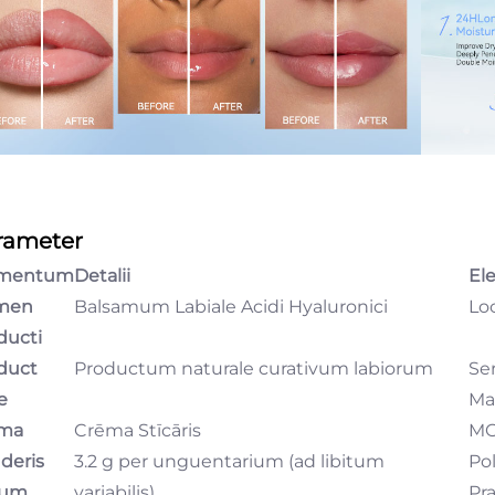
rameter
ementum
Detalii
El
men
Balsamum Labiale Acidi Hyaluronici
Loc
ducti
duct
Productum naturale curativum labiorum
Se
e
Ma
rma
Crēma Stīcāris
M
deris
3.2 g per unguentarium (ad libitum
Pol
tum
variabilis)
Pr