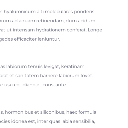
m hyaluronicum alti moleculares ponderis
labiorum ad aquam retinendam, dum acidum
rat ut intensam hydrationem conferat. Longe
ades efficaciter leniuntur.
eas labiorum tenuis levigat, keratinam
t et sanitatem barriere labiorum fovet.
ur usu cotidiano et constante.
icis, hormonibus et siliconibus, haec formula
es idonea est, inter quas labia sensibilia,