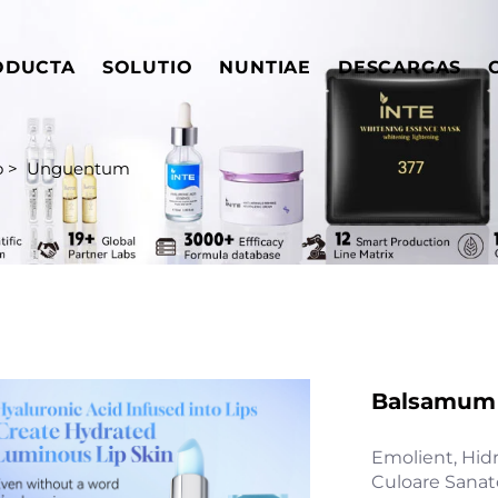
ODUCTA
SOLUTIO
NUNTIAE
DESCARGAS
o
>
Unguentum
Balsamum L
Emolient, Hid
Culoare Sanat