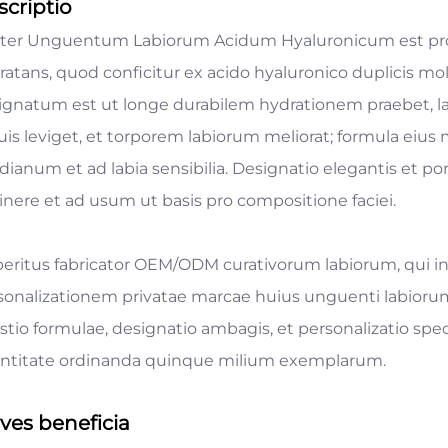
criptio
ter Unguentum Labiorum Acidum Hyaluronicum est p
ratans, quod conficitur ex acido hyaluronico duplicis 
ignatum est ut longe durabilem hydrationem praebet, labia
uis leviget, et torporem labiorum meliorat; formula eius
idianum et ad labia sensibilia. Designatio elegantis et 
itinere et ad usum ut basis pro compositione faciei.
peritus fabricator OEM/ODM curativorum labiorum, qui i
sonalizationem privatae marcae huius unguenti labiorum
stio formulae, designatio ambagis, et personalizatio 
ntitate ordinanda quinque milium exemplarum.
ves beneficia