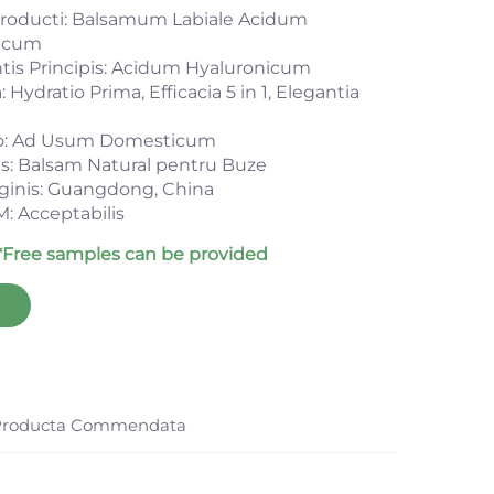
oducti: Balsamum Labiale Acidum
icum
tis Principis: Acidum Hyaluronicum
 Hydratio Prima, Efficacia 5 in 1, Elegantia
io: Ad Usum Domesticum
s: Balsam Natural pentru Buze
ginis: Guangdong, China
 Acceptabilis
*Free samples can be provided
Producta Commendata