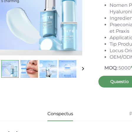
Nomen Pr
Hyaluron
Ingredien
Praeconia:
et Praxis
Applicat
Tip Produ
Locus Ori
OEM/ODM:
MOQ:
5000
Quaestio
Conspectus