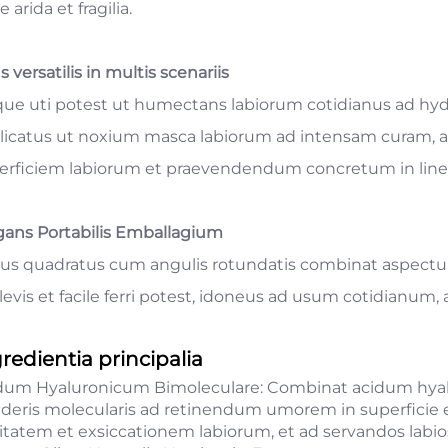
le arida et fragilia.
 versatilis in multis scenariis
que uti potest ut humectans labiorum cotidianus ad hyd
licatus ut noxium masca labiorum ad intensam curam, a
erficiem labiorum et praevendendum concretum in linei
gans Portabilis Emballagium
us quadratus cum angulis rotundatis combinat aspectum
levis et facile ferri potest, idoneus ad usum cotidianum, 
redientia principalia
dum Hyaluronicum Bimoleculare: Combinat acidum hyalur
deris molecularis ad retinendum umorem in superficie
ditatem et exsiccationem labiorum, et ad servandos labios