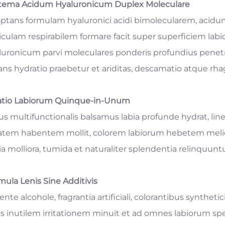
tema Acidum Hyaluronicum Duplex Moleculare
ptans formulam hyaluronici acidi bimolecularem, acidu
liculam respirabilem formare facit super superficiem 
luronicum parvi moleculares ponderis profundius penet
ans hydratio praebetur et ariditas, descamatio atque rhag
atio Labiorum Quinque-in-Unum
us multifunctionalis balsamus labia profunde hydrat, lin
atem habentem mollit, colorem labiorum hebetem meliora
ia molliora, tumida et naturaliter splendentia relinquunt
mula Lenis Sine Additivis
nte alcohole, fragrantia artificiali, colorantibus synthet
is inutilem irritationem minuit et ad omnes labiorum speci