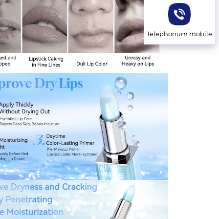
Telephōnum mōbile