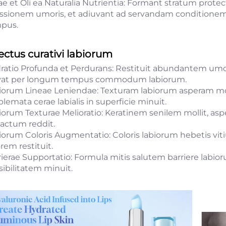
ae et Oli ea Naturalia Nutrientia: Formant stratum prote
ssionem umoris, et adiuvant ad servandam conditione
pus.
ectus curativi labiorum
ratio Profunda et Perdurans: Restituit abundantem umor
vat per longum tempus commodum labiorum.
iorum Lineae Leniendae: Texturam labiorum asperam molli
lemata cerae labialis in superficie minuit.
iorum Texturae Melioratio: Keratinem senilem mollit, aspe
tactum reddit.
iorum Coloris Augmentatio: Coloris labiorum hebetis vi
rem restituit.
rierae Supportatio: Formula mitis salutem barriere labio
sibilitatem minuit.