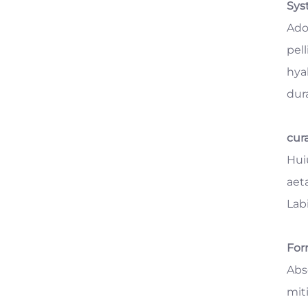
Sys
Ado
pel
hya
dur
cur
Hui
aet
Lab
For
Abse
mit