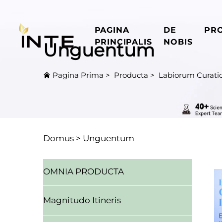
PAGINA
DE
PR
PRINCIPALIS
NOBIS
Unguentum
Pagina Prima
>
Producta
>
Labiorum Curati
Domus >
Unguentum
OMNIA PRODUCTA
Magnitudo Itineris