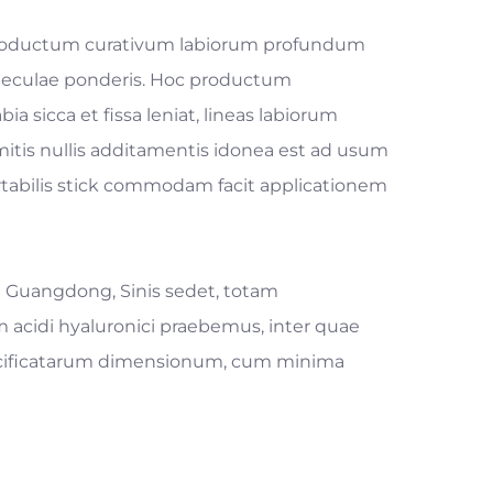
roductum curativum labiorum profundum
moleculae ponderis. Hoc productum
 sicca et fissa leniat, lineas labiorum
 mitis nullis additamentis idonea est ad usum
portabilis stick commodam facit applicationem
n Guangdong, Sinis sedet, totam
 acidi hyaluronici praebemus, inter quae
specificatarum dimensionum, cum minima