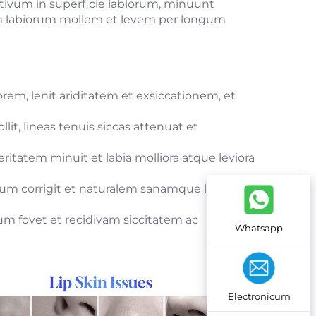
ctivum in superficie labiorum, minuunt
m labiorum mollem et levem per longum
em, lenit ariditatem et exsiccationem, et
t, lineas tenuis siccas attenuat et
ritatem minuit et labia molliora atque leviora
tium corrigit et naturalem sanamque labiorum
rum fovet et recidivam siccitatem ac
Whatsapp
Electronicum