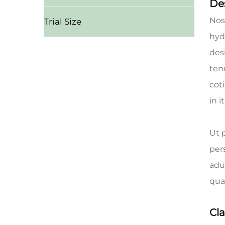
Des
Nos
Trial Size
hyd
des
ten
cot
in 
Ut 
per
adu
qua
Cla