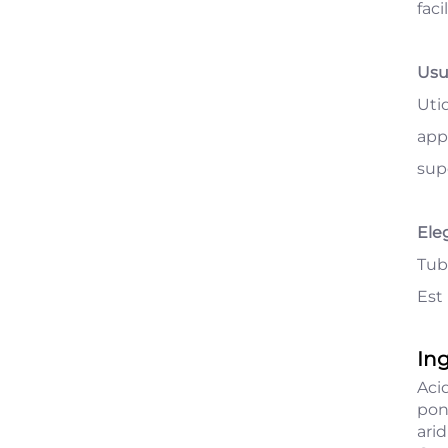
faci
Usus
Uti
app
sup
Ele
Tub
Est 
Ing
Aci
pon
ari