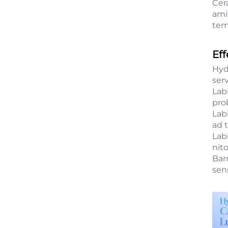
Cer
ami
tem
Eff
Hyd
ser
Lab
prob
Lab
ad 
Lab
nito
Bar
sen