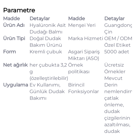
Parametre
Madde
Detaylar
Madde
Detaylar
Ürün Adı
Hyalüronik Asit
Menşei Yeri
Guangdong,
Dudağı Balmı
Çin
Ürün Tipi
Doğal Dudak
Marka Hizmeti
OEM / ODM /
Bakım Ürünü
Özel Etiket
Form
Kremli çubuk
Asgari Sipariş
5000 adet
Miktarı (ASO)
Net ağırlık
her çubukta 3,2
Örnek
Ücretsiz
g
politikası
Örnekler
(özelleştirilebilir)
Mevcut
Uygulama
Ev Kullanımı,
Birincil
Derin
Günlük Dudak
Fonksiyonlar
nemlendirm
Bakımı
çatlak
önleme,
dudak
çizgilerinin
azaltılması,
dudak