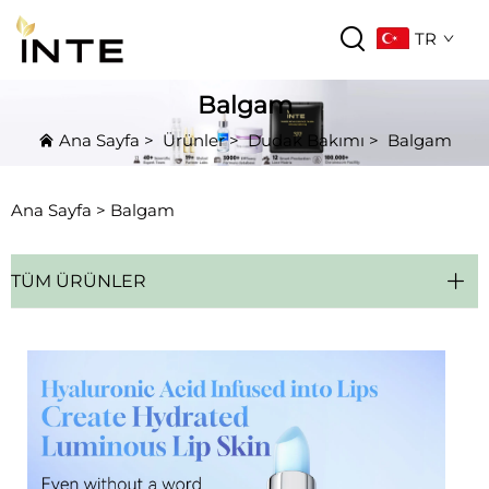
TR
Balgam
Ana Sayfa
>
Ürünler
>
Dudak Bakımı
>
Balgam
Ana Sayfa >
Balgam
TÜM ÜRÜNLER