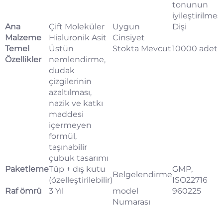
tonunun
iyileştirilmes
Ana
Çift Moleküler
Uygun
Dişi
Malzeme
Hialuronik Asit
Cinsiyet
Temel
Üstün
Stokta Mevcut
10000 adet
Özellikler
nemlendirme,
dudak
çizgilerinin
azaltılması,
nazik ve katkı
maddesi
içermeyen
formül,
taşınabilir
çubuk tasarımı
Paketleme
Tüp + dış kutu
GMP,
Belgelendirme
(özelleştirilebilir)
ISO22716
Raf ömrü
3 Yıl
model
960225
Numarası