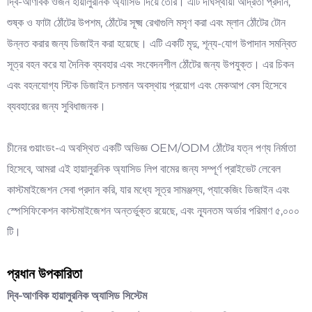
দ্বি-আণবিক ওজন হায়ালুরনিক অ্যাসিড দিয়ে তৈরি। এটি দীর্ঘস্থায়ী আর্দ্রতা প্রদান,
শুষ্ক ও ফাটা ঠোঁটের উপশম, ঠোঁটের সূক্ষ্ম রেখাগুলি মসৃণ করা এবং ম্লান ঠোঁটের টোন
উন্নত করার জন্য ডিজাইন করা হয়েছে। এটি একটি মৃদু, শূন্য-যোগ উপাদান সমন্বিত
সূত্র বহন করে যা দৈনিক ব্যবহার এবং সংবেদনশীল ঠোঁটের জন্য উপযুক্ত। এর চিকন
এবং বহনযোগ্য স্টিক ডিজাইন চলমান অবস্থায় প্রয়োগ এবং মেকআপ বেস হিসেবে
ব্যবহারের জন্য সুবিধাজনক।
চীনের গুয়াংডং-এ অবস্থিত একটি অভিজ্ঞ OEM/ODM ঠোঁটের যত্ন পণ্য নির্মাতা
হিসেবে, আমরা এই হায়ালুরনিক অ্যাসিড লিপ বামের জন্য সম্পূর্ণ প্রাইভেট লেবেল
কাস্টমাইজেশন সেবা প্রদান করি, যার মধ্যে সূত্র সামঞ্জস্য, প্যাকেজিং ডিজাইন এবং
স্পেসিফিকেশন কাস্টমাইজেশন অন্তর্ভুক্ত রয়েছে, এবং ন্যূনতম অর্ডার পরিমাণ ৫,০০০
টি।
প্রধান উপকারিতা
দ্বি-আণবিক হায়ালুরনিক অ্যাসিড সিস্টেম