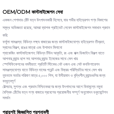
OEM/ODM কাস্টমাইজেশন সেবা
একজন পেশাদার ঠোঁট যত্ন উৎপাদনকারী হিসেবে, যার গভীর হাইড্রেশন পণ্য বিকাশের
সমৃদ্ধ অভিজ্ঞতা রয়েছে, আমরা ব্যাপক প্রাইভেট লেবেল কাস্টমাইজেশন সমাধান প্রদান
করি:
ফর্মুলা সামঞ্জস্য: বিভিন্ন লক্ষ্য বাজারের জন্য কাস্টমাইজযোগ্য হাইড্রেশন তীব্রতা,
স্বাদের বিকল্প, রঙের মাত্রা এবং উপাদান মিলানো
প্যাকেজিং কাস্টমাইজেশন: বিভিন্ন টিউব আকৃতি, রং এবং বাক্স ডিজাইন বিকল্প যাতে
আপনার ব্র্যান্ড ছাপ সহ আপনার ব্র্যান্ড ইমেজের সাথে মেল খায়
স্পেসিফিকেশনের নমনীয়তা: প্রতিটি স্টিকের নেট ওজন এবং সেট কনফিগারেশন
সামঞ্জস্যযোগ্য যাতে বিভিন্ন দামের পয়েন্ট এবং বিক্রয় পরিস্থিতির সাথে মেল খায়
ন্যূনতম অর্ডার পরিমাণ মাত্র ৫,০০০ পিস, যা উদীয়মান ও বৃদ্ধিশীল ব্র্যান্ডগুলির জন্য
বন্ধুত্বপূর্ণ
টেক্সচার, সুগন্ধ এবং প্রভাব নিশ্চিতকরণের জন্য উৎপাদনের আগে বিনামূল্যে নমুনা
বৈশ্বিক ঠোঁটের যত্ন পণ্য বাজারে প্রবেশের প্রয়োজনীয় সম্পূর্ণ অনুমোদন ডকুমেন্টেশন
সমর্থন
প্রায়শই জিজ্ঞাসিত প্রশ্নাবলী