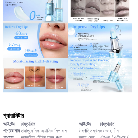
প্যারামিটার
আইটেম
বিস্তারিত
আইটেম
বিস্তারিত
পণ্যের নাম
হায়ালুরোনিক অ্যাসিড লিপ বাম
উৎপত্তিস্থল
গুয়াংডং, চীন
পণ্যের
প্রাকৃতিক ঠোঁটের যত্ন পণ্য
ব্র্যান্ড সেবা
ওইএম / ওডিএম /