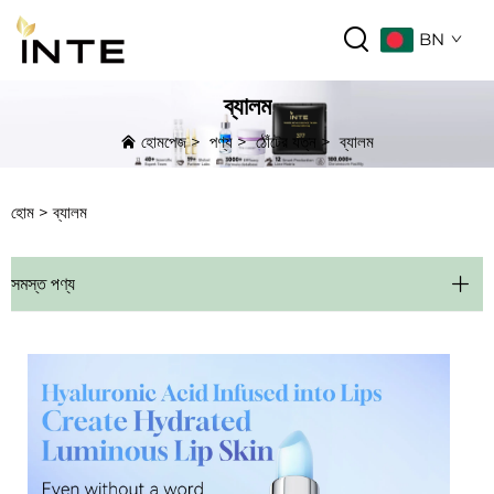
BN
ব্যালম
হোমপেজ
>
পণ্য
>
ঠোঁটের যত্ন
>
ব্যালম
হোম >
ব্যালম
সমস্ত পণ্য