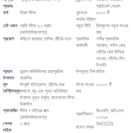
প্রকার
প্রাইভেট লেবেল
ফর্ম
ক্রিম স্টিক
ন্যূনতম
৫০০০ টি
অর্ডার পরিমাণ
নেট ওজন
প্রতি স্টিক ৩.২ গ্রাম
নমুনা নীতি
বিনামূল্যে নমুনা পাওয়া
(কাস্টমাইজযোগ্য)
যায়
প্রয়োগ
বাড়িতে ব্যবহার, দৈনিক ঠোঁটের যত্ন
প্রাথমিক
গভীর স্বাভাবিক
কার্যাবলী
আর্দ্রতা, ফাটল রোধ,
হোঁটের রেখা মিলিয়ে
দেওয়া, হোঁটের টোন
উন্নতি
প্রধান
ডুয়াল-মলিকিউলার হায়ালুরনিক
উপযুক্ত লিঙ্গ
মহিলা
উপাদান
অ্যাসিড
মূল
উৎকৃষ্ট হাইড্রেশন, ঠোঁটের রেখা
স্টকে পাওয়া
১০০০০ টি
বৈশিষ্ট্যসমূহ
কমানো, মৃদু এবং শূন্য-অতিরিক্ত
যায়
উপাদান যুক্ত ফর্মুলা, বহনযোগ্য স্টিক
ডিজাইন
প্যাকেজিং
টিউব + বাইরের বাক্স
জিএমপি, আইএসও
প্রমাণীকরণ
(কাস্টমাইজযোগ্য)
২২৭১৬
শেলফ
৩ বছর
960225
মডেল নম্বর
লাইফ