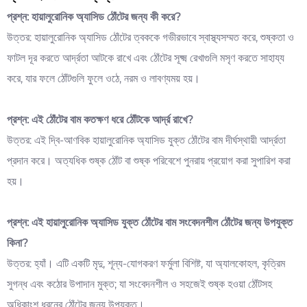
প্রশ্ন: হায়ালুরোনিক অ্যাসিড ঠোঁটের জন্য কী করে?
উত্তর: হায়ালুরোনিক অ্যাসিড ঠোঁটের ত্বককে গভীরভাবে স্বাস্থ্যসম্মত করে, শুষ্কতা ও
ফাটল দূর করতে আর্দ্রতা আটকে রাখে এবং ঠোঁটের সূক্ষ্ম রেখাগুলি মসৃণ করতে সাহায্য
করে, যার ফলে ঠোঁটগুলি ফুলে ওঠে, নরম ও লাবণ্যময় হয়।
প্রশ্ন: এই ঠোঁটের বাম কতক্ষণ ধরে ঠোঁটকে আর্দ্র রাখে?
উত্তর: এই দ্বি-আণবিক হায়ালুরোনিক অ্যাসিড যুক্ত ঠোঁটের বাম দীর্ঘস্থায়ী আর্দ্রতা
প্রদান করে। অত্যধিক শুষ্ক ঠোঁট বা শুষ্ক পরিবেশে পুনরায় প্রয়োগ করা সুপারিশ করা
হয়।
প্রশ্ন: এই হায়ালুরোনিক অ্যাসিড যুক্ত ঠোঁটের বাম সংবেদনশীল ঠোঁটের জন্য উপযুক্ত
কিনা?
উত্তর: হ্যাঁ। এটি একটি মৃদু, শূন্য-যোগকরণ ফর্মুলা বিশিষ্ট, যা অ্যালকোহল, কৃত্রিম
সুগন্ধ এবং কঠোর উপাদান মুক্ত; যা সংবেদনশীল ও সহজেই শুষ্ক হওয়া ঠোঁটসহ
অধিকাংশ ধরনের ঠোঁটের জন্য উপযুক্ত।