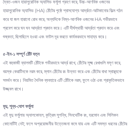
দ্বৈত-ওজন হায়ালুরোনিক অ্যাসিড ফর্মুলা গ্রহণ করে, উচ্চ-আণবিক ওজনের
হায়ালুরোনিক অ্যাসিড (HA) ঠোঁটের পৃষ্ঠে শ্বাসযোগ্য আর্দ্রতা-আটকানোর ফিল্ম গঠন
করে যা জল হারানো রোধ করে, অন্যদিকে নিম্ন-আণবিক ওজনের HA গভীরভাবে
প্রবেশ করে ঘন ঘন আর্দ্রতা প্রদান করে। এটি দীর্ঘস্থায়ী আর্দ্রতা প্রদান করে এবং
শুষ্কতা, ছিলাছিলে হওয়া এবং ফাটল দূর করতে কার্যকরভাবে সাহায্য করে।
৫-ইন-১ সম্পূর্ণ ঠোঁট যত্ন
এই বহুকাজী ব্যালমটি ঠোঁটকে গভীরভাবে আর্দ্র রাখে, ঠোঁটের সূক্ষ্ম রেখাগুলি মসৃণ করে,
বয়স্ক কেরাটিনকে নরম করে, ম্লান ঠোঁটের রং উন্নত করে এবং ঠোঁটের বাধা স্বাস্থ্যকে
সমর্থন করে। নিয়মিত দৈনিক ব্যবহারে এটি ঠোঁটকে নরম, ফুলে ওঠা এবং প্রাকৃতিকভাবে
উজ্জ্বল রাখে।
মৃদু, শূন্য-যোগ ফর্মুলা
এই মৃদু ফর্মুলায় অ্যালকোহল, কৃত্রিম সুগন্ধি, সিনথেটিক রং, হরমোন এবং সিলিকন
কোনোটিই নেই; ফলে অপ্রয়োজনীয় উত্তেজনা কমে যায় এবং এটি সমস্ত ধরনের ঠোঁটের