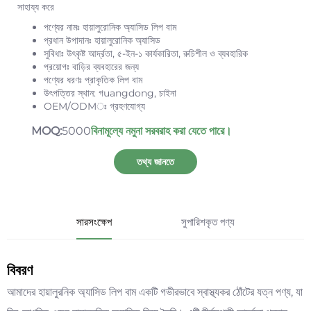
সাহায্য করে
পণ্যের নামঃ হায়ালুরোনিক অ্যাসিড লিপ বাম
প্রধান উপাদানঃ হায়ালুরোনিক অ্যাসিড
সুবিধাঃ উৎকৃষ্ট আর্দ্রতা, ৫-ইন-১ কার্যকারিতা, রুচিশীল ও ব্যবহারিক
প্রয়োগঃ বাড়ির ব্যবহারের জন্য
পণ্যের ধরণঃ প্রাকৃতিক লিপ বাম
উৎপত্তির স্থান: গuangdong, চাইনা
OEM/ODMঃ গ্রহণযোগ্য
MOQ:
5000
বিনামূল্যে নমুনা সরবরাহ করা যেতে পারে।
তথ্য জানতে
সারসংক্ষেপ
সুপারিশকৃত পণ্য
বিবরণ
আমাদের হায়ালুরনিক অ্যাসিড লিপ বাম একটি গভীরভাবে স্বাস্থ্যকর ঠোঁটের যত্ন পণ্য, যা