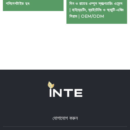
পলিপেপটাইড দুধ
দিন ও রাতের এম্পুল স্কাল্পচারিং এসেন্স
| হাইড্রেটিং, ব্রাইটেনিং ও অ্যান্টি-এজিং
সিরাম | OEM/ODM
যোগাযোগ করুন