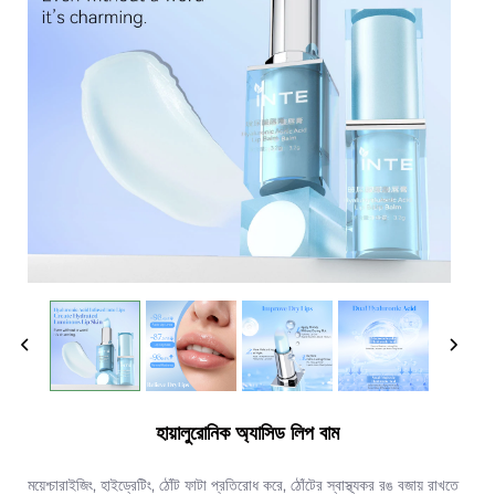
হায়ালুরোনিক অ্যাসিড লিপ বাম
ময়েশ্চারাইজিং, হাইড্রেটিং, ঠোঁট ফাটা প্রতিরোধ করে, ঠোঁটের স্বাস্থ্যকর রঙ বজায় রাখতে