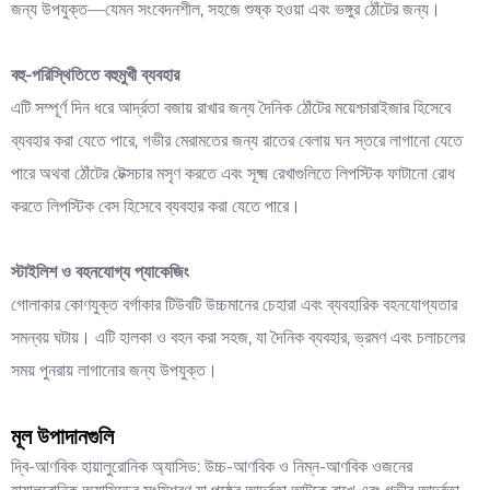
জন্য উপযুক্ত—যেমন সংবেদনশীল, সহজে শুষ্ক হওয়া এবং ভঙ্গুর ঠোঁটের জন্য।
বহু-পরিস্থিতিতে বহুমুখী ব্যবহার
এটি সম্পূর্ণ দিন ধরে আর্দ্রতা বজায় রাখার জন্য দৈনিক ঠোঁটের ময়েশ্চারাইজার হিসেবে
ব্যবহার করা যেতে পারে, গভীর মেরামতের জন্য রাতের বেলায় ঘন স্তরে লাগানো যেতে
পারে অথবা ঠোঁটের টেক্সচার মসৃণ করতে এবং সূক্ষ্ম রেখাগুলিতে লিপস্টিক ফাটানো রোধ
করতে লিপস্টিক বেস হিসেবে ব্যবহার করা যেতে পারে।
স্টাইলিশ ও বহনযোগ্য প্যাকেজিং
গোলাকার কোণযুক্ত বর্গাকার টিউবটি উচ্চমানের চেহারা এবং ব্যবহারিক বহনযোগ্যতার
সমন্বয় ঘটায়। এটি হালকা ও বহন করা সহজ, যা দৈনিক ব্যবহার, ভ্রমণ এবং চলাচলের
সময় পুনরায় লাগানোর জন্য উপযুক্ত।
মূল উপাদানগুলি
দ্বি-আণবিক হায়ালুরোনিক অ্যাসিড: উচ্চ-আণবিক ও নিম্ন-আণবিক ওজনের