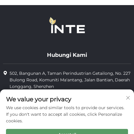
Hubungi Kami
502, Bangunan A, Taman Perindustrian Getailong, No. 227
Bulong Road, Komuniti Ma'antang, Jalan Bantian, Daerah
Longgang, Shenzhen
+86-13823773549
We value your privacy
We use cookies and similar tools to provide our services.
[email protected]
If you don't want to accept all cookies, click Personalize
cookies.
Hak Cipta © 2025 oleh Inte Cosmetics (shenzhen) Co., Ltd.