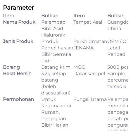
Parameter
Item
Butiran
Item
Butiran
Nama Produk
Pelembap
Tempat Asal
Guangdon
Bibir Asid
China
Hialuronik
Jenis Produk
Produk
Perkhidmatan
OEM / OD
Pemeliharaan
JENAMA
Label
Bibir Semula
Peribadi
Jadi
Borang
Batang krim
MOQ
5000 pcs
Berat Bersih
3.2g setiap
Dasar sampel
Sample
batang
percuma
(boleh
tersedia
disesuaikan)
Permohonan
Untuk
Fungsi Utama
Pelemba
Kegunaan di
mendalam
Rumah,
pencega
Penjagaan
pecah-pe
Bibir Harian
penguran