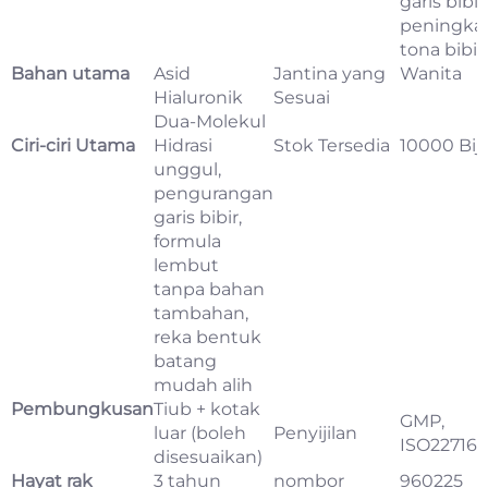
garis bibir,
peningka
tona bibir
Bahan utama
Asid
Jantina yang
Wanita
Hialuronik
Sesuai
Dua-Molekul
Ciri-ciri Utama
Hidrasi
Stok Tersedia
10000 Biji
unggul,
pengurangan
garis bibir,
formula
lembut
tanpa bahan
tambahan,
reka bentuk
batang
mudah alih
Pembungkusan
Tiub + kotak
GMP,
luar (boleh
Penyijilan
ISO22716
disesuaikan)
Hayat rak
3 tahun
nombor
960225