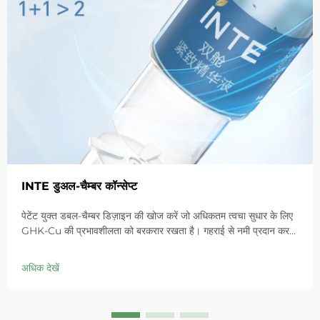
INTE डुअल-चैम्बर कॉन्सेप्ट
पेटेंट युक्त डबल-चैम्बर डिज़ाइन की खोज करें जो अधिकतम त्वचा सुधार के लिए
GHK-Cu की प्रभावशीलता को बरकरार रखता है। गहराई से नमी प्रदान करता
है, संवेदनशील त्वचा में लालिमा को शांत करता है और बाधा को ठीक करता है।
आज ही 'स्मॉल ब्लू चैम्बर' समाधान आजमाएं।
अधिक देखें