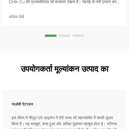
GHK-Cu की प्रभावशीलता को बरकरार रखता है। गहराई से नमी प्रदान करता
है, संवेदनशील त्वचा में लालिमा को शांत करता है और बाधा को ठीक करता है।
आज ही 'स्मॉल ब्लू चैम्बर' समाधान आजमाएं।
अधिक देखें
उपयोगकर्ता मूल्यांकन उत्पाद का
नाओमी पैटरसन
इस सीरम में मौजूद प्रो-ज़ाइलेन ने मेरी त्वचा की सहनशक्ति में काफी सुधार
किया है। यह मजबूत, कसा हुआ और अधिक मुलायम महसूस होता है। परिणाम