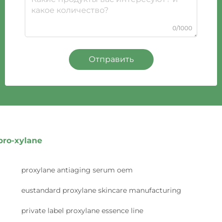
0/1000
Отправить
pro-xylane
proxylane antiaging serum oem
eustandard proxylane skincare manufacturing
private label proxylane essence line