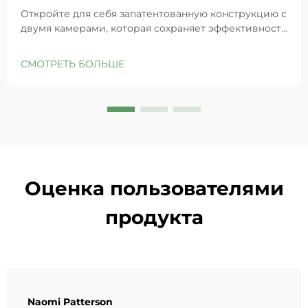
Откройте для себя запатентованную конструкцию с
двумя камерами, которая сохраняет эффективность
GHK-Cu для максимального восстановления кожи.
Глубоко увлажняет, снимает раздражение и
СМОТРЕТЬ БОЛЬШЕ
восстанавливает барьеры чувствительной кожи.
Попробуйте решение «Маленькая синяя камера»
уже сегодня.
Оценка пользователями
продукта
Naomi Patterson