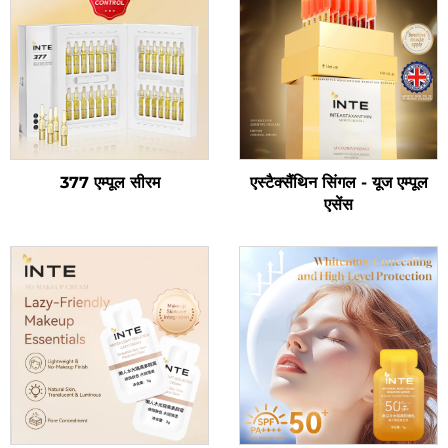
377 एम्पूल सीरम
एस्टैक्सैंथिन सिंगल - यूज एम्पूल
एसेंस