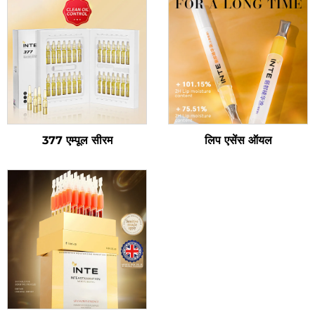
377 एम्पूल सीरम
लिप एसेंस ऑयल