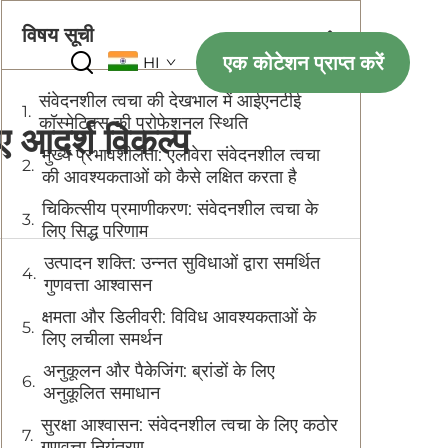
विषय सूची
एक कोटेशन प्राप्त करें
HI
संवेदनशील त्वचा की देखभाल में आईएनटीई
कॉस्मेटिक्स की प्रोफेशनल स्थिति
ए आदर्श विकल्प
मुख्य प्रभावशीलता: एलोवेरा संवेदनशील त्वचा
की आवश्यकताओं को कैसे लक्षित करता है
चिकित्सीय प्रमाणीकरण: संवेदनशील त्वचा के
लिए सिद्ध परिणाम
उत्पादन शक्ति: उन्नत सुविधाओं द्वारा समर्थित
गुणवत्ता आश्वासन
क्षमता और डिलीवरी: विविध आवश्यकताओं के
लिए लचीला समर्थन
अनुकूलन और पैकेजिंग: ब्रांडों के लिए
अनुकूलित समाधान
सुरक्षा आश्वासन: संवेदनशील त्वचा के लिए कठोर
गुणवत्ता नियंत्रण