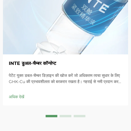
INTE डुअल-चैम्बर कॉन्सेप्ट
पेटेंट युक्त डबल-चैम्बर डिज़ाइन की खोज करें जो अधिकतम त्वचा सुधार के लिए
GHK-Cu की प्रभावशीलता को बरकरार रखता है। गहराई से नमी प्रदान करता
है, संवेदनशील त्वचा में लालिमा को शांत करता है और बाधा को ठीक करता है।
आज ही 'स्मॉल ब्लू चैम्बर' समाधान आजमाएं।
अधिक देखें