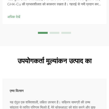
GHK-Cu की प्रभावशीलता को बरकरार रखता है। गहराई से नमी प्रदान करता
है, संवेदनशील त्वचा में लालिमा को शांत करता है और बाधा को ठीक करता है।
आज ही 'स्मॉल ब्लू चैम्बर' समाधान आजमाएं।
अधिक देखें
उपयोगकर्ता मूल्यांकन उत्पाद का
एम्मा विल्सन
यह एंपूल एक शक्तिशाली, लक्षित उपचार है। सक्रिय सामग्री की उच्च
सांद्रता से त्वरित परिणाम मिलते हैं, मेरे ब्रेकआउट को शांत करने और कुछ