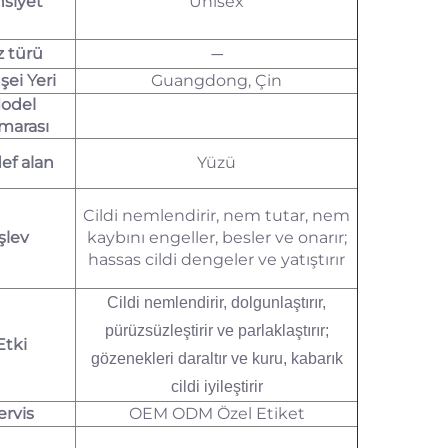
nsiyet
Unisex
z türü
—
ei Yeri
Guangdong, Çin
odel
marası
ef alan
Yüzü
Cildi nemlendirir, nem tutar, nem
şlev
kaybını engeller, besler ve onarır;
hassas cildi dengeler ve yatıştırır
Cildi nemlendirir, dolgunlaştırır,
pürüzsüzleştirir ve parlaklaştırır;
Etki
gözenekleri daraltır ve kuru, kabarık
cildi iyileştirir
ervis
OEM ODM Özel Etiket