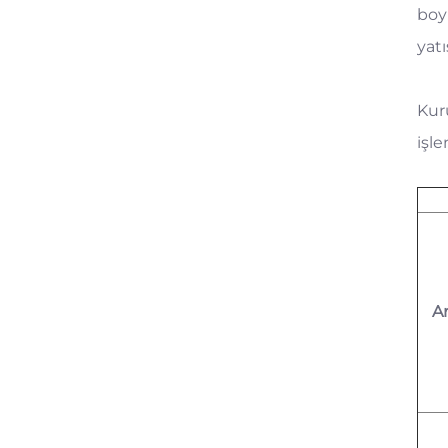
boy
yatı
Kuru
işl
A