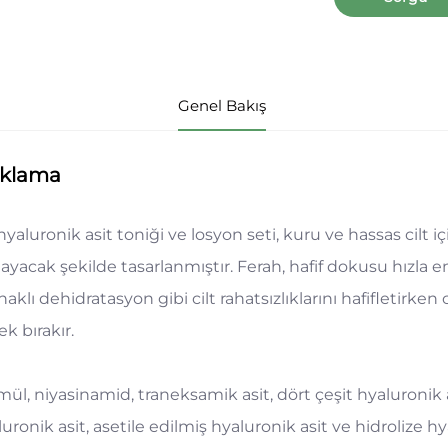
Genel Bakış
ıklama
hyaluronik asit toniği ve losyon seti, kuru ve hassas cilt
ayacak şekilde tasarlanmıştır. Ferah, hafif dokusu hızla e
aklı dehidratasyon gibi cilt rahatsızlıklarını hafifletirke
k bırakır.
mül, niyasinamid, traneksamik asit, dört çeşit hyaluronik
uronik asit, asetile edilmiş hyaluronik asit ve hidrolize hya