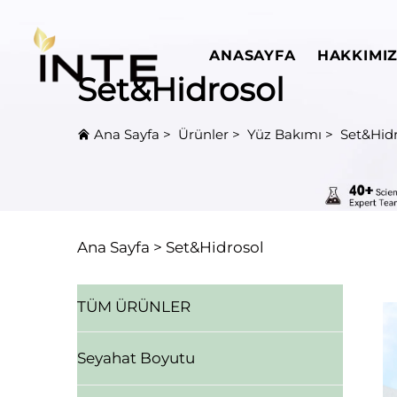
ANASAYFA
HAKKIMI
Set&Hidrosol
Ana Sayfa
>
Ürünler
>
Yüz Bakımı
>
Set&Hidr
Ana Sayfa >
Set&Hidrosol
TÜM ÜRÜNLER
Seyahat Boyutu