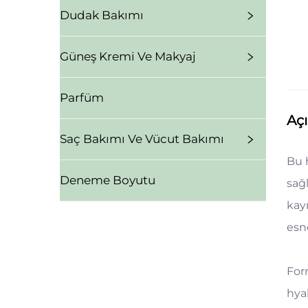
Dudak Bakımı
Güneş Kremi Ve Makyaj
Parfüm
Aç
Saç Bakımı Ve Vücut Bakımı
Bu 
Deneme Boyutu
sağl
kayn
esne
For
hyal