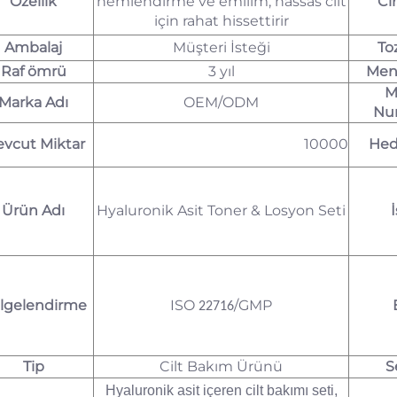
Özellik
nemlendirme ve emilim, hassas cilt
Ci
için rahat hissettirir
Ambalaj
Müşteri İsteği
To
Raf ömrü
3 yıl
Menş
M
Marka Adı
OEM/ODM
Nu
vcut Miktar
10000
Hed
Ürün Adı
Hyaluronik Asit Toner & Losyon Seti
İ
lgelendirme
ISO
/GMP
22716
Tip
Cilt Bakım Ürünü
S
Hyaluronik asit içeren cilt bakımı seti,