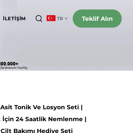
Teklif Alın
İLETIŞIM
TR
Asit Tonik Ve Losyon Seti |
t İçin 24 Saatlik Nemlenme |
ilt Bakımı Hediye Seti