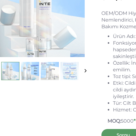
OEM/ODM Hiyal
Nemlendirici, H
Bakımı Kozmet
Ürün Adı:
Fonksiyon
hapseder, 
sakinleştir
Özellik: 
emilim.
Toz tipi: S
Etki: Cild
cildi aydın
iyileştirir.
Tür: Cilt
Hizmet: 
MOQ:
5000
*
Sorgu