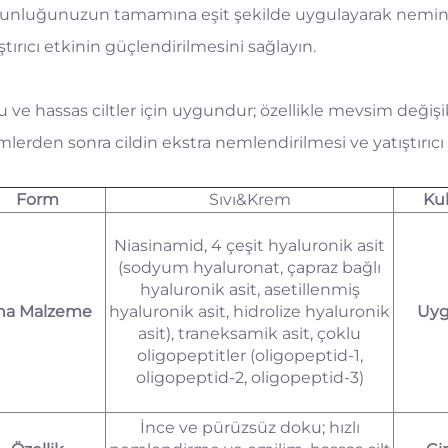
unluğunuzun tamamına eşit şekilde uygulayarak nemin tu
ştırıcı etkinin güçlendirilmesini sağlayın.
 ve hassas ciltler için uygundur; özellikle mevsim değişik
emlerden sonra cildin ekstra nemlendirilmesi ve yatıştırıc
Form
Sıvı&Krem
Ku
Niasinamid, 4 çeşit hyaluronik asit
(sodyum hyaluronat, çapraz bağlı
hyaluronik asit, asetillenmiş
na Malzeme
hyaluronik asit, hidrolize hyaluronik
Uy
asit), traneksamik asit, çoklu
oligopeptitler (oligopeptid-1,
oligopeptid-2, oligopeptid-3)
İnce ve pürüzsüz doku; hızlı