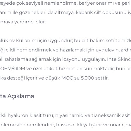
sayede çok seviyeli nemlendirme, bariyer onarımı ve parl
anım ile gözenekleri daraltmaya, kabarık cilt dokusunu iyi
ırmaya yardımcı olur.
lük ev kullanımı için uygundur; bu cilt bakım seti temizl
iği cildi nemlendirmek ve hazırlamak için uygulayın, a
eli rahatlama sağlamak için losyonu uygulayın. Inte Skinca
n OEM/ODM ve özel etiket hizmetleri sunmaktadır; bunlar 
ka desteği içerir ve düşük MOQ’su 5.000 settir.
ta Açıklama
rklı hyaluronik asit türü, niyasinamid ve traneksamik asit 
nlemesine nemlendirir, hassas cildi yatıştırır ve onarır; h