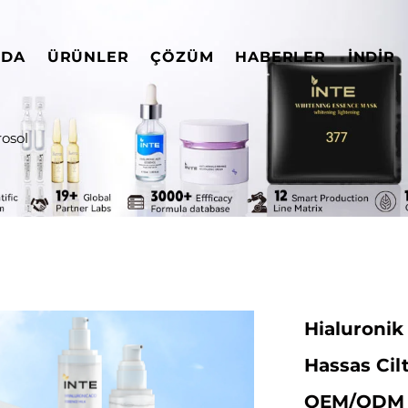
ZDA
ÜRÜNLER
ÇÖZÜM
HABERLER
İNDIR
osol
Hialuronik 
Hassas Cil
OEM/ODM C