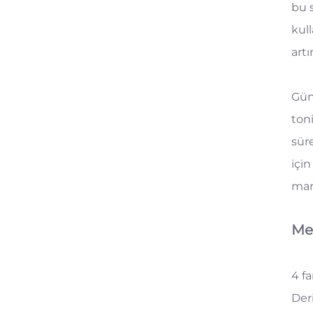
bu 
kull
art
Gün
ton
sür
içi
mar
Me
4 fa
Deri