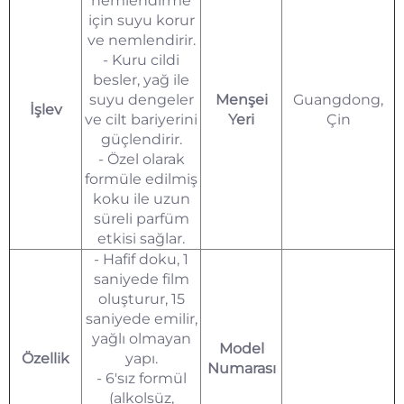
nemlendirme
için suyu korur
ve nemlendirir.
- Kuru cildi
besler, yağ ile
suyu dengeler
Menşei
Guangdong,
İşlev
ve cilt bariyerini
Yeri
Çin
güçlendirir.
- Özel olarak
formüle edilmiş
koku ile uzun
süreli parfüm
etkisi sağlar.
- Hafif doku, 1
saniyede film
oluşturur, 15
saniyede emilir,
yağlı olmayan
Model
Özellik
yapı.
Numarası
- 6'sız formül
(alkolsüz,