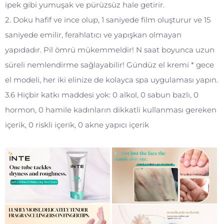
ipek gibi yumuşak ve pürüzsüz hale getirir.
2. Doku hafif ve ince olup, 1 saniyede film oluşturur ve 15
saniyede emilir, ferahlatıcı ve yapışkan olmayan
yapıdadır. Pil ömrü mükemmeldir! N saat boyunca uzun
süreli nemlendirme sağlayabilir! Gündüz el kremi * gece
el modeli, her iki elinize de kolayca spa uygulaması yapın.
3.6 Hiçbir katkı maddesi yok: 0 alkol, 0 sabun bazlı, 0
hormon, 0 hamile kadınların dikkatli kullanması gereken
içerik, 0 riskli içerik, 0 akne yapıcı içerik