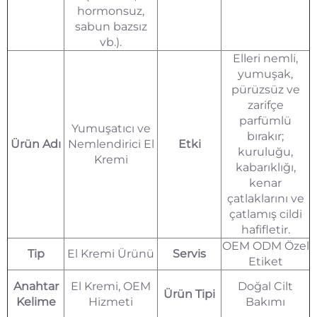
hormonsuz,
sabun bazsız
vb.).
Elleri nemli,
yumuşak,
pürüzsüz ve
zarifçe
parfümlü
Yumuşatıcı ve
bırakır;
Ürün Adı
Nemlendirici El
Etki
kuruluğu,
Kremi
kabarıklığı,
kenar
çatlaklarını ve
çatlamış cildi
hafifletir.
OEM ODM Özel
Tip
El Kremi Ürünü
Servis
Etiket
Anahtar
El Kremi, OEM
Doğal Cilt
Ürün Tipi
Kelime
Hizmeti
Bakımı