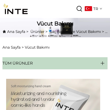
TR
Vücut Bakımı
Ana Sayfa
>
Ürünler
>
Saç Bakımı ve Vücut Bakımı
>
V
Ana Sayfa >
Vücut Bakımı
TÜM ÜRÜNLER