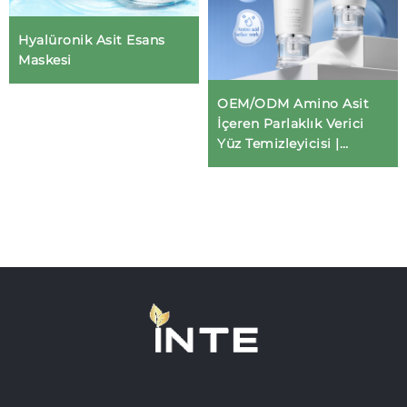
Hyalüronik Asit Esans
Maskesi
OEM/ODM Amino Asit
İçeren Parlaklık Verici
Yüz Temizleyicisi |
Profesyonel Cilt Bakımı
İçin Hafif pH-Dengeli
Formül