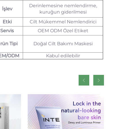
Derinlemesine nemlendirme,
İşlev
kuruğun giderilmesi
Etki
Cilt Mükemmel Nemlendirici
Servis
OEM ODM Özel Etiket
rün Tipi
Doğal Cilt Bakımı Maskesi
EM/ODM
Kabul edilebilir