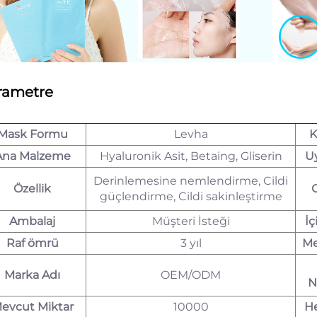
rametre
Mask Formu
Levha
K
Ana Malzeme
Hyaluronik Asit, Betaing, Gliserin
U
Derinlemesine nemlendirme, Cildi
Özellik
güçlendirme, Cildi sakinleştirme
Ambalaj
Müşteri İsteği
İç
Raf ömrü
3 yıl
Me
Marka Adı
OEM/ODM
N
evcut Miktar
10000
He