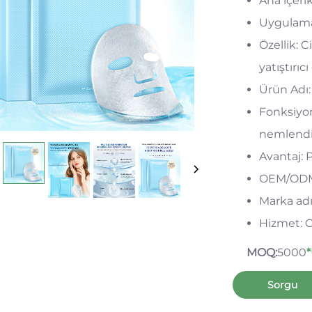
Ana içerik
Uygulama
Özellik: 
yatıştırıcı
Ürün Adı:
Fonksiyon
nemlend
Avantaj: 
OEM/ODM: 
Marka ad
Hizmet: 
MOQ:
5000
*
Sorgu