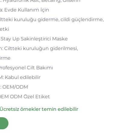
: Hyaluronik Asit, Betaing, Gliserin
: Evde Kullanım İçin
Ciltteki kuruluğu giderme, cildi güçlendirme,
 etki
 Stay Up Sakinleştirici Maske
: Ciltteki kuruluğun giderilmesi,
irme
Profesyonel Cilt Bakımı
Kabul edilebilir
ı: OEM/ODM
OEM ODM Özel Etiket
Ücretsiz örnekler temin edilebilir