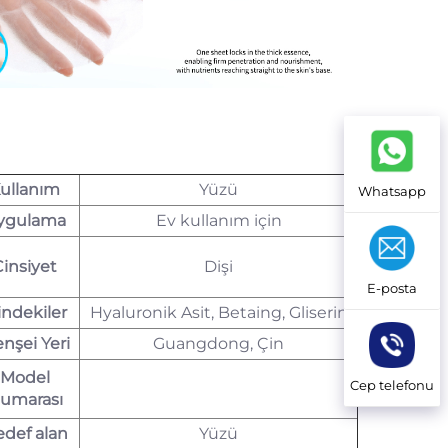
ullanım
Yüzü
Whatsapp
ygulama
Ev kullanım için
Cinsiyet
Dişi
E-posta
indekiler
Hyaluronik Asit, Betaing, Gliserin
nşei Yeri
Guangdong, Çin
Model
Cep telefonu
umarası
def alan
Yüzü