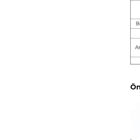
B
A
Ön