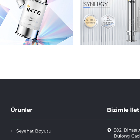
Ürünler
Bizimle İle
502, Binası 
Seyahat Boyutu
Bulong Cadd