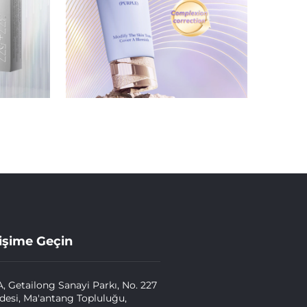
tişime Geçin
A, Getailong Sanayi Parkı, No. 227
esi, Ma'antang Topluluğu,