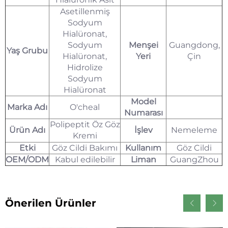
Asetillenmiş
Sodyum
Hialüronat,
Sodyum
Menşei
Guangdong,
Yaş Grubu
Hialüronat,
Yeri
Çin
Hidrolize
Sodyum
Hialüronat
Model
Marka Adı
O'cheal
Numarası
Polipeptit Öz Göz
Ürün Adı
İşlev
Nemeleme
Kremi
Etki
Göz Cildi Bakımı
Kullanım
Göz Cildi
OEM/ODM
Kabul edilebilir
Liman
GuangZhou
Önerilen Ürünler