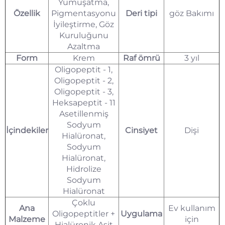
Yumuşatma,
Özellik
Pigmentasyonu
Deri tipi
göz Bakımı
İyileştirme, Göz
Kuruluğunu
Azaltma
Form
Krem
Raf ömrü
3 yıl
Oligopeptit - 1,
Oligopeptit - 2,
Oligopeptit - 3,
Heksapeptit - 11
Asetillenmiş
Sodyum
İçindekiler
Cinsiyet
Dişi
Hialüronat,
Sodyum
Hialüronat,
Hidrolize
Sodyum
Hialüronat
Çoklu
Ana
Ev kullanım
Oligopeptitler +
Uygulama
Malzeme
için
Hialüronik Asit