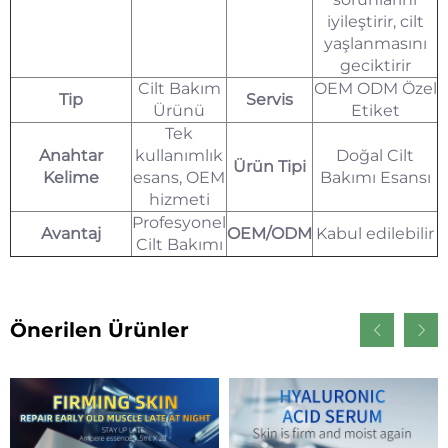
iyileştirir, cilt
yaşlanmasını
geciktirir
Cilt Bakım
OEM ODM Özel
Tip
Servis
Ürünü
Etiket
Tek
Anahtar
kullanımlık
Doğal Cilt
Ürün Tipi
Kelime
esans, OEM
Bakımı Esansı
hizmeti
Profesyonel
Avantaj
OEM/ODM
Kabul edilebilir
Cilt Bakımı
Önerilen Ürünler