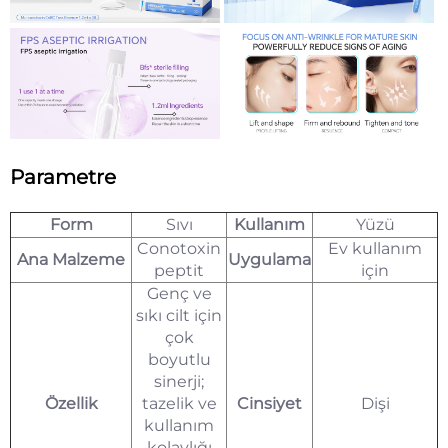
Parametre
Form
Sıvı
Kullanım
Yüzü
Conotoxin
Ev kullanım
Ana Malzeme
Uygulama
peptit
için
Genç ve
sıkı cilt için
çok
boyutlu
sinerji;
Özellik
tazelik ve
Cinsiyet
Dişi
kullanım
kolaylığı