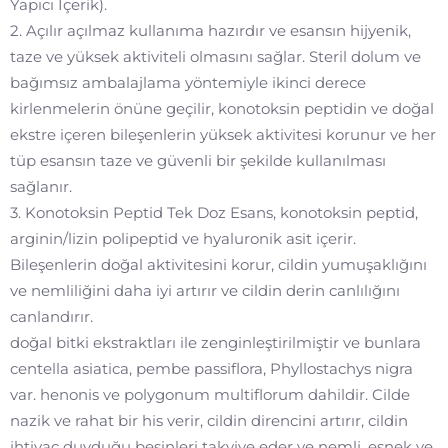
Yapıcı İçerik).
2. Açılır açılmaz kullanıma hazırdır ve esansın hijyenik,
taze ve yüksek aktiviteli olmasını sağlar. Steril dolum ve
bağımsız ambalajlama yöntemiyle ikinci derece
kirlenmelerin önüne geçilir, konotoksin peptidin ve doğal
ekstre içeren bileşenlerin yüksek aktivitesi korunur ve her
tüp esansın taze ve güvenli bir şekilde kullanılması
sağlanır.
3. Konotoksin Peptid Tek Doz Esans, konotoksin peptid,
arginin/lizin polipeptid ve hyaluronik asit içerir.
Bileşenlerin doğal aktivitesini korur, cildin yumuşaklığını
ve nemliliğini daha iyi artırır ve cildin derin canlılığını
canlandırır.
doğal bitki ekstraktları ile zenginleştirilmiştir ve bunlara
centella asiatica, pembe passiflora, Phyllostachys nigra
var. henonis ve polygonum multiflorum dahildir. Cilde
nazik ve rahat bir his verir, cildin direncini artırır, cildin
ihtiyaç duyduğu besinleri takviye eder ve nemli, esnek ve