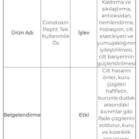
Kaldırma ve
sıkılaştırma,
antioksidan,
Conotoxin
nemlendirme,
Peptit Tek
hidrasyon, cilt
Ürün Adı
İşlev
Kullanımlık
elastikiyeti ve
Öz
yumuşaklığının
iyileştirilmesi,
cilt bariyerinin
güçlendirilmesi
Cilt hasarını
önler, kuru
çizgileri
hafifletir,
burunla dudak
arasındaki
kıvrımlar gibi
Belgelendirme
Etki
ifade çizgilerini
soldurur, kuru
ve kızarıklık
sorunlarını