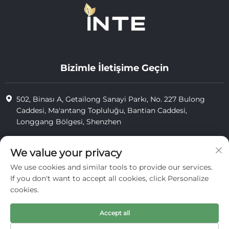
Bizimle İletişime Geçin
502, Binası A, Getailong Sanayi Parkı, No. 227 Bulong
Caddesi, Ma'antang Topluluğu, Bantian Caddesi,
Longgang Bölgesi, Shenzhen
+86-13823773549
We value your privacy
[email protected]
We use cookies and similar tools to provide our services.
If you don't want to accept all cookies, click Personalize
cookies.
Telif Hakkı © 2025 Inte Cosmetics (shenzhen) Co., Ltd. tarafından
saklıdır.
Accept all
gizlilik