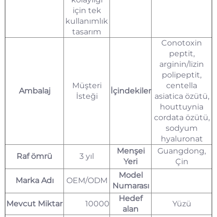
için tek
kullanımlık
tasarım
Conotoxin
peptit,
arginin/lizin
polipeptit,
Müşteri
centella
Ambalaj
İçindekiler
İsteği
asiatica özütü,
houttuynia
cordata özütü,
sodyum
hyaluronat
Menşei
Guangdong,
Raf ömrü
3 yıl
Yeri
Çin
Model
Marka Adı
OEM/ODM
Numarası
Hedef
Mevcut Miktar
10000
Yüzü
alan