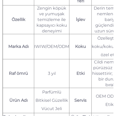
Yeri
Zengin köpük
Derin tem
ve yumuşak
nemlend
Özellik
temizleme ile
İşlev
bariy
kapsayıcı koku
güçlendi
deneyimi
uzun sürel
Özelleşti
Marka Adı
IWIW/OEM/ODM
Koku
koku/koku/
özel et
Cildi nemle
pürüzsüz v
Raf ömrü
3 yıl
Etki
hissettirir; k
bir dur
bırak
Parfümlü
OEM ODM
Ürün Adı
Bitkisel Güzellik
Servis
Etike
Vücut Jeli