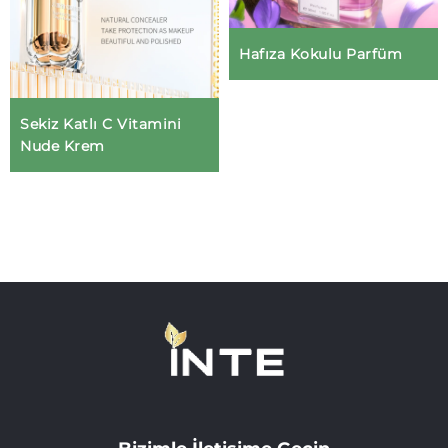
Hafıza Kokulu Parfüm
Sekiz Katlı C Vitamini
Nude Krem