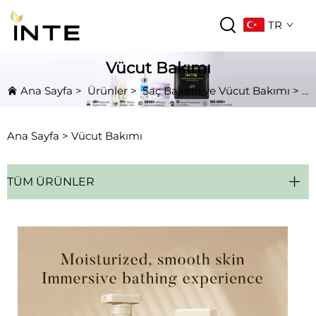
TR
Vücut Bakımı
Ana Sayfa
>
Ürünler
>
Saç Bakımı ve Vücut Bakımı
>
V
Ana Sayfa >
Vücut Bakımı
TÜM ÜRÜNLER