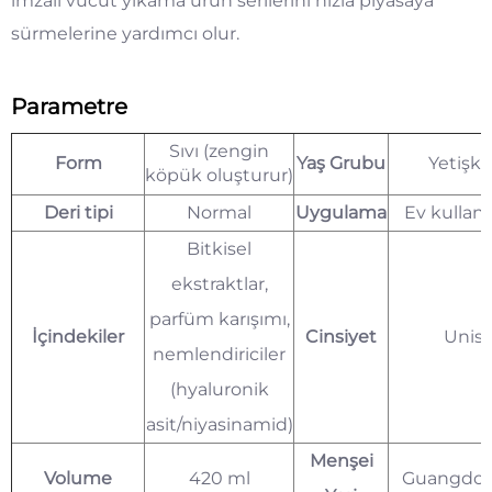
imzalı vücut yıkama ürün serilerini hızla piyasaya
sürmelerine yardımcı olur.
Parametre
Sıvı (zengin
Form
Yaş Grubu
Yetişki
köpük oluşturur)
Deri tipi
Normal
Uygulama
Ev kullanı
Bitkisel
ekstraktlar,
parfüm karışımı,
İçindekiler
Cinsiyet
Unis
nemlendiriciler
(hyaluronik
asit/niyasinamid)
Menşei
Volume
420 ml
Guangdon