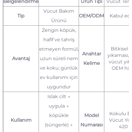
Belgelendirme
Ürün Tipi
Vücut Temi
Vücut Bakım
Tip
OEM/ODM
Kabul edil
Ürünü
Zengin köpük,
hafif ve tahriş
Bitkisel 
etmeyen formül,
Anahtar
yıkaması, 
Avantaj
uzun süreli nem
vücut yık
Kelime
ve koku; günlük
OEM hiz
ev kullanımı için
uygundur
Islak cilt →
uygula →
Kokulu Bi
köpükle
Model
Kullanım
Vücut Yı
(süngerle) →
Numarası
420 