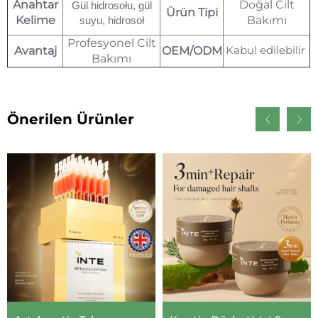
Anahtar
Doğal Cilt
Gül hidrosołu, gül
Ürün Tipi
Kelime
Bakımı
suyu, hidrosoł
Profesyonel Cilt
Kabul edilebilir
Avantaj
OEM/ODM
Bakımı
Önerilen Ürünler