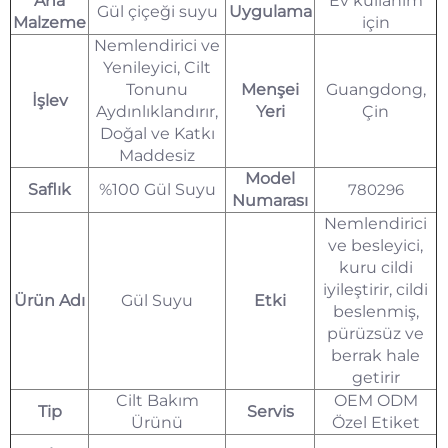
Ana
Ev kullanım
Gül çiçeği suyu
Uygulama
Malzeme
için
Nemlendirici ve
Yenileyici, Cilt
Tonunu
Menşei
Guangdong,
İşlev
Aydınlıklandırır,
Yeri
Çin
Doğal ve Katkı
Maddesiz
Model
Saflık
%100 Gül Suyu
780296
Numarası
Nemlendirici
ve besleyici,
kuru cildi
iyileştirir, cildi
Ürün Adı
Gül Suyu
Etki
beslenmiş,
pürüzsüz ve
berrak hale
getirir
Cilt Bakım
OEM ODM
Tip
Servis
Ürünü
Özel Etiket