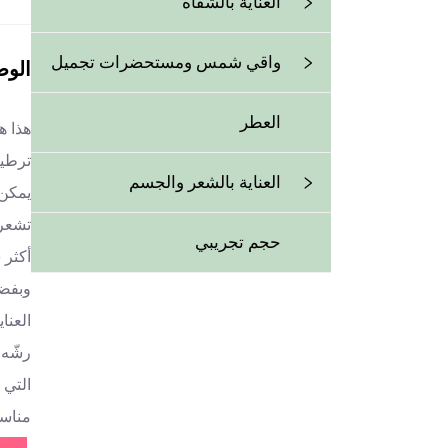
العناية بالشفاه
واقي شمس ومستحضرات تجميل
الو
العطر
ترطيب
العناية بالشعر والجسم
يمكن 
تشعر 
حجم تجريبي
أكثر 
وبفضل
العناية بال
رشّه 
التي 
مناسب