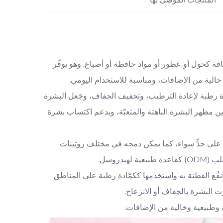
وع من ماء أزهار الورد النقي بنسبة 100%، دون إضافة كحول أو عطور أو مواد حافظة أو أصباغ. وهو يوفّر
 خالية من الإضافات، ومناسبة للاستخدام اليومي.
ّادة رطبة لإعادة الترطيب، وتخفيف الجفاف، وجَعل البشرة
ن مظهر البشرة الباهتة والمتعبّة، ويدعم اكتساب بشرة
على حدٍّ سواء، كما يمكن دمجه في مختلف روتينات
نقُع القطنة به واستخدمها ككمّادة رطبة على المناطق
 البشرة بالجفاف أو الانزعاج.
 وطبيعية وخالية من الإضافات.