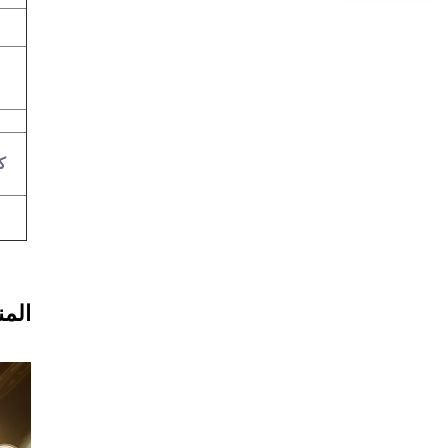
ك
المن