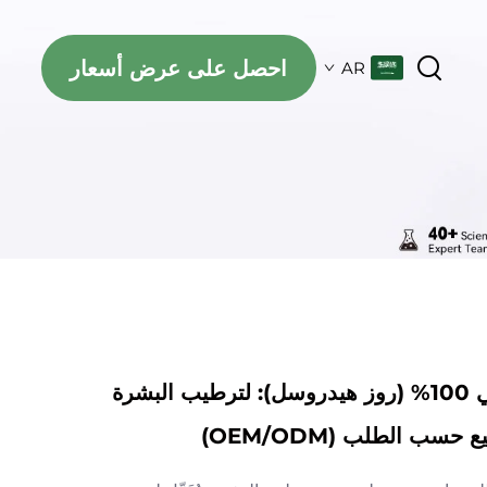
احصل على عرض أسعار
AR
ماء الورد النقي 100% (روز هيدروسل): لترطيب البشرة
 حسب الطلب (OEM/ODM)