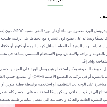
صف
هذا هيدروسل الورد مصن
ًا لطيفًا ويساعد على تفتيح لون البشرة مع الحفاظ على تركيبة طبيعية
استخدام الرذاذ الدقيق أو القوام السائل كرذاذ للوجه أو كتونر أو ككم
بالنعومة والراحة والانتعاش. ومع الاستخدام المستمر، يساعد في تحسي
شفافية وإشراقًا.
 طبيعته اللطيفة، يمكن استخدام هيدروسل الورد على الوجه والجسم 
بشرة أو في تركيبات التصنيع الأصلية (OEM) أو التصنيع حسب الطلب (ODM) كقاعدة طبيعية لهيدروسل.
مباشرةً على الوجه بعد التنظيف، أو استخدمه بواسطة قطنة كتونر، أو ا
تحتاج إلى ترطيب إضافي. ويمكن أيضًا استخدامه على الجسم كلما شعرت
 للبشرة العادية والجافة والحساسة التي تفضل عناية ترطيبية بسيطة