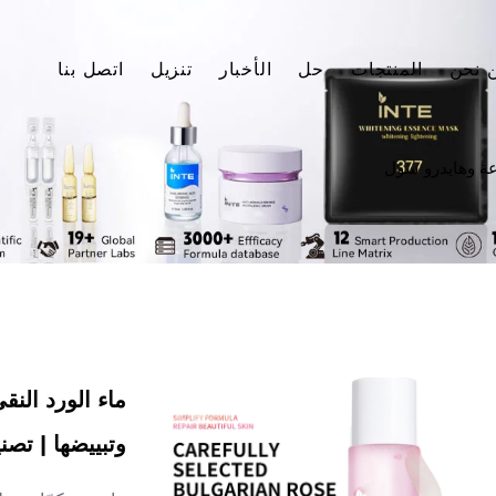
 نحن
المنتجات
حل
الأخبار
تنزيل
اتصل بنا
ة وهايدرو سول
وتبييضها | تصنيع