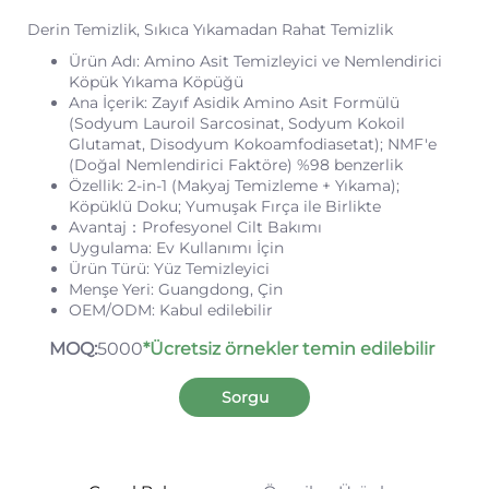
Derin Temizlik, Sıkıca Yıkamadan Rahat Temizlik
Ürün Adı: Amino Asit Temizleyici ve Nemlendirici
Köpük Yıkama Köpüğü
Ana İçerik: Zayıf Asidik Amino Asit Formülü
(Sodyum Lauroil Sarcosinat, Sodyum Kokoil
Glutamat, Disodyum Kokoamfodiasetat); NMF'e
(Doğal Nemlendirici Faktöre) %98 benzerlik
Özellik: 2-in-1 (Makyaj Temizleme + Yıkama);
Köpüklü Doku; Yumuşak Fırça ile Birlikte
Avantaj：Profesyonel Cilt Bakımı
Uygulama: Ev Kullanımı İçin
Ürün Türü: Yüz Temizleyici
Menşe Yeri: Guangdong, Çin
OEM/ODM: Kabul edilebilir
MOQ:
5000
*Ücretsiz örnekler temin edilebilir
Sorgu