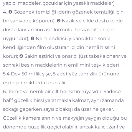
yapıcı maddeler, çocuklar için yasaklı maddeler)
4. ❶ Gözenek temizliği (derin gözenek temizliği için
bir saniyede köpüren); ❷ Nazik ve cilde dostu (cilde
dostu laur amino asit formülü, hassas ciltler için
uygundur); ❸ Nemlendirici (yıkandıktan sonra
kendiliğinden film oluşturan, cildin nemli hissini
korur); ❹ Sakinleştirici ve onarıcı (üst tabaka onarır ve
sonraki besin maddelerinin emilimini teşvik eder)
5.4 Dev 50 ml'lik şişe, 5 adet yüz temizlik ürününe
eşdeğer miktarda ürün alır.
6. Temiz ve nemli bir cilt her kızın rüyasıdır. Sadece
hafif güzellik hissi yaratmakla kalmaz, aynı zamanda
sokağı geçerken sayısız bakışı da üzerine çeker.
Güzellik kameralarının ve makyajın yaygın olduğu bu
dönemde güzellik geçici olabilir; ancak kalıcı, zarif ve