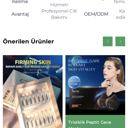
Kelime
Temizl
Hizmeti
Profesyonel Cilt
Kab
Avantaj
OEM/ODM
Bakımı
edileb
Önerilen Ürünler
Trisiklik Peptit Gece