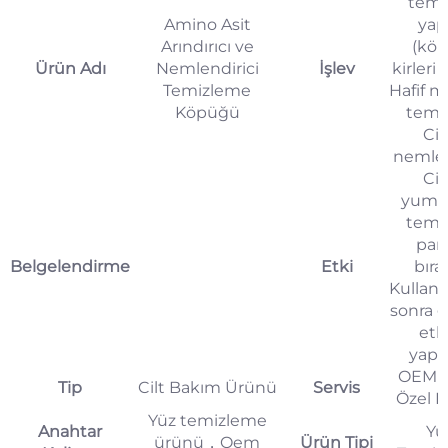
temiz
Amino Asit
yap
Arındırıcı ve
(kö
Ürün Adı
Nemlendirici
İşlev
kirleri 
Temizleme
Hafif m
Köpüğü
temiz
Cil
nemlen
Cil
yumu
temi
par
Belgelendirme
Etki
bırak
Kullan
sonra 
etki
yap
OEM 
Tip
Cilt Bakım Ürünü
Servis
Özel E
Yüz temizleme
Anahtar
Yü
ürünü，Oem
Ürün Tipi