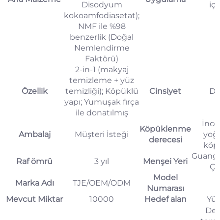
Disodyum
içi
kokoamfodiasetat);
NMF ile %98
benzerlik (Doğal
Nemlendirme
Faktörü)
2-in-1 (makyaj
temizleme + yüz
Özellik
temizliği); Köpüklü
Cinsiyet
Diş
yapı; Yumuşak fırça
ile donatılmış
İnce
Köpüklenme
Ambalaj
Müşteri İsteği
yoğ
derecesi
köp
Guang
Raf ömrü
3 yıl
Menşei Yeri
Çi
Model
Marka Adı
TJE/OEM/ODM
Numarası
Mevcut Miktar
10000
Hedef alan
Yü
Der