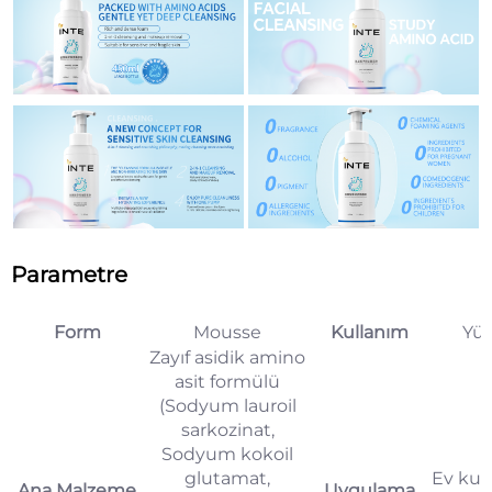
Parametre
Form
Mousse
Kullanım
Yü
Zayıf asidik amino
asit formülü
(Sodyum lauroil
sarkozinat,
Sodyum kokoil
glutamat,
Ev kul
Ana Malzeme
Uygulama