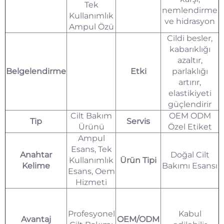
Tek
nemlendirme
Kullanımlık
ve hidrasyon
Ampul Özü
Cildi besler,
kabarıklığı
azaltır,
Belgelendirme
Etki
parlaklığı
artırır,
elastikiyeti
güçlendirir
Cilt Bakım
OEM ODM
Tip
Servis
Ürünü
Özel Etiket
Ampul
Esans, Tek
Anahtar
Doğal Cilt
Kullanımlık
Ürün Tipi
Kelime
Bakımı Esansı
Esans, Oem
Hizmeti
Profesyonel
Kabul
Avantaj
OEM/ODM