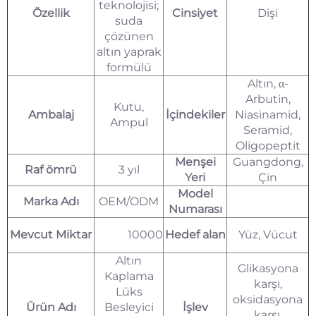
teknolojisi;
Özellik
Cinsiyet
Dişi
suda
çözünen
altın yaprak
formülü
Altın, α-
Arbutin,
Kutu,
Ambalaj
İçindekiler
Niasinamid,
Ampul
Seramid,
Oligopeptit
Menşei
Guangdong,
Raf ömrü
3 yıl
Yeri
Çin
Model
Marka Adı
OEM/ODM
Numarası
Mevcut Miktar
10000
Hedef alan
Yüz, Vücut
Altın
Glikasyona
Kaplama
karşı,
Lüks
oksidasyona
Ürün Adı
Besleyici
İşlev
karşı,