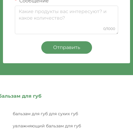
Сообщение
0/1000
Отправить
бальзам для губ
бальзам для губ для сухих губ
увлажняющий бальзам для губ