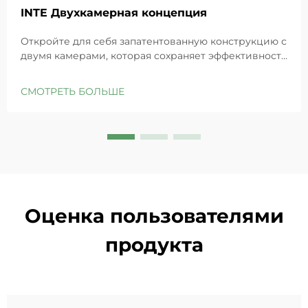
INTE Двухкамерная концепция
Откройте для себя запатентованную конструкцию с
двумя камерами, которая сохраняет эффективность
GHK-Cu для максимального восстановления кожи.
Глубоко увлажняет, снимает раздражение и
СМОТРЕТЬ БОЛЬШЕ
восстанавливает барьеры чувствительной кожи.
Попробуйте решение «Маленькая синяя камера»
уже сегодня.
Оценка пользователями
продукта