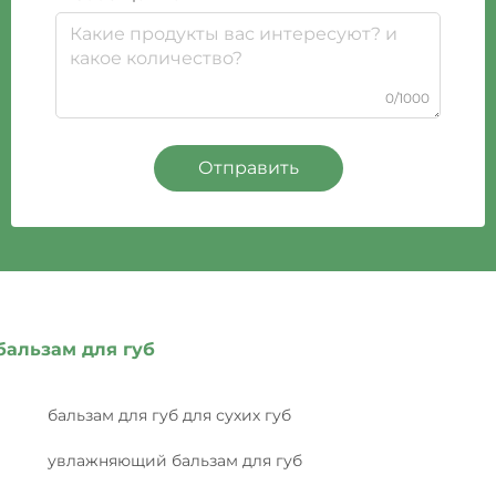
0/1000
Отправить
бальзам для губ
бальзам для губ для сухих губ
увлажняющий бальзам для губ