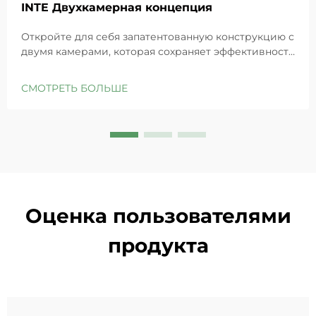
INTE Двухкамерная концепция
Откройте для себя запатентованную конструкцию с
двумя камерами, которая сохраняет эффективность
GHK-Cu для максимального восстановления кожи.
Глубоко увлажняет, снимает раздражение и
СМОТРЕТЬ БОЛЬШЕ
восстанавливает барьеры чувствительной кожи.
Попробуйте решение «Маленькая синяя камера»
уже сегодня.
Оценка пользователями
продукта