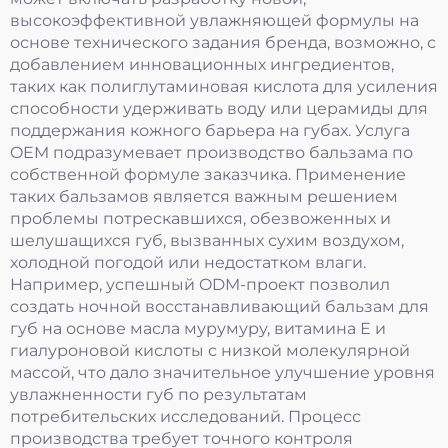
высокоэффективной увлажняющей формулы на
основе технического задания бренда, возможно, с
добавлением инновационных ингредиентов,
таких как полиглутаминовая кислота для усиления
способности удерживать воду или церамиды для
поддержания кожного барьера на губах. Услуга
OEM подразумевает производство бальзама по
собственной формуле заказчика. Применение
таких бальзамов является важным решением
проблемы потрескавшихся, обезвоженных и
шелушащихся губ, вызванных сухим воздухом,
холодной погодой или недостатком влаги.
Например, успешный ODM-проект позволил
создать ночной восстанавливающий бальзам для
губ на основе масла мурумуру, витамина Е и
гиалуроновой кислоты с низкой молекулярной
массой, что дало значительное улучшение уровня
увлажненности губ по результатам
потребительских исследований. Процесс
производства требует точного контроля