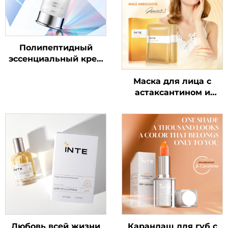
Полипептидный
эссенциальный крем
для кожи вокруг глаз
Маска для лица с
астаксантином и
транексамовой
кислотой
Любовь всей жизни
Карандаш для губ с