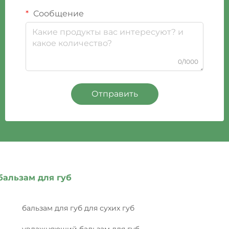
Сообщение
0/1000
Отправить
бальзам для губ
бальзам для губ для сухих губ
увлажняющий бальзам для губ