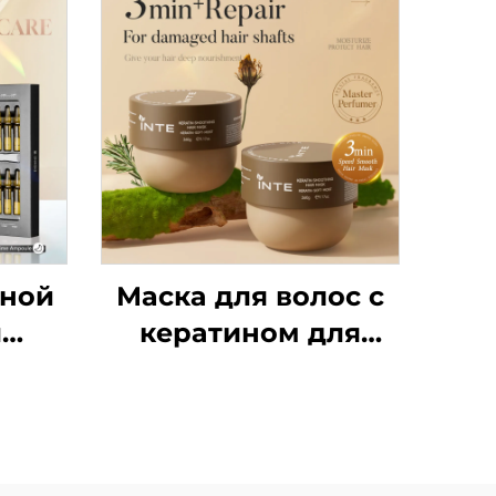
чной
Маска для волос с
й
кератином для
сир
выравнивания