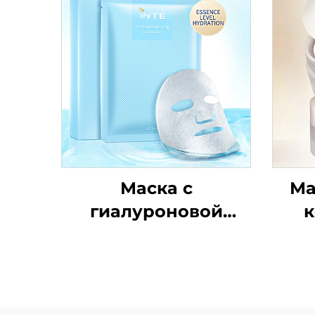
Маска с
Ма
гиалуроновой
к
кислотой
п