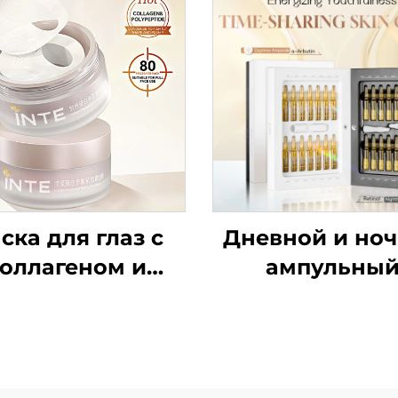
ска для глаз с
Дневной и но
оллагеном и
ампульны
олипептидной
лифтинг-элик
сывороткой