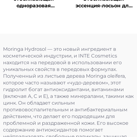
одноразовая
эссенция-лосьон для
сыворотка 377
однократного
применения
Moringa Hydrosol — это новый ингредиент в
косметической индустрии, и INTE Cosmetics
находится на передовой в использовании его
уникальных свойств в передовых формулах.
Полученный из листьев дерева Moringa oleifera,
которое часто называют «чудо-деревом», этот
гидролит богат антиоксидантами, витаминами
(включая A, C и E), а также минералами, такими как
цинк. Он обладает сильным
противовоспалительным и антибактериальным
действием, что делает его подходящим для
проблемной и раздраженной кожи. Его высокое
содержание антиоксидантов помогает
нейтрализовать свободные радикалы, защищая