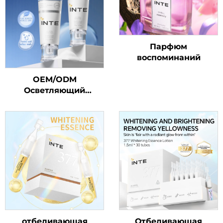
Парфюм
воспоминаний
OEM/ODM
Осветляющий
очищающий крем для
лица с
аминокислотами
отбеливающая
Отбеливающая