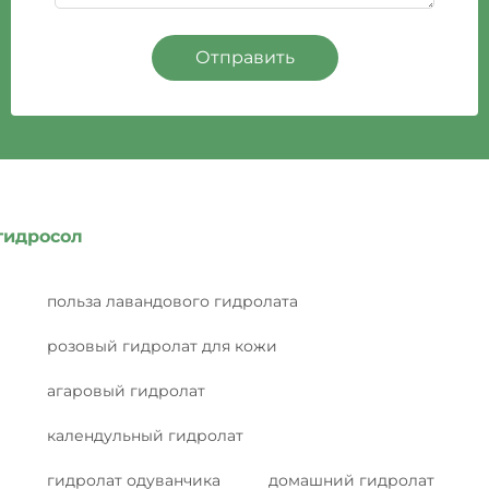
Отправить
гидросол
польза лавандового гидролата
розовый гидролат для кожи
агаровый гидролат
календульный гидролат
гидролат одуванчика
домашний гидролат