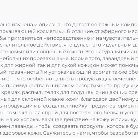
ошо изучена и описана, что делает ее важным компо
покаивающей косметики. В отличие от эфирного масл
тобы применяться непосредственно и на чувствитель
алительное действие, что делает его идеальным дл
ы насекомых или солнечные ожоги. Это натуральный 
ебольших порезах и акне. Кроме того, лавандовый
к для жирной, так и для сухой кожи; он может помоч
ый, травянистый и успокаивающий аромат также об
нию — что особенно ценно в продуктах для вечернег
ти преимущества в широком ассортименте продукци
х кремах, распылителях для подушек, очищающих ср
нных для склонной к акне кожи, благодаря двойному
ss-продукции мы создали линейку продуктов, ориент
нтом, включая спрей для постельного белья и усп
ы на их успокаивающее действие на кожу и психику
ем лаванды, чтобы создавать продукты, которые бу
 здоровья кожи. Свяжитесь с нами, чтобы разработа