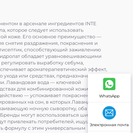
нентом в арсенале ингредиентов INTE
а, которое следует использовать
ной коже. Его основное преимущество —
я снятия раздражения, покраснения и
антисептик, способствующий заживлению
 гидролат обладает уравновешивающими
ь регулировать выработку себума,
еспечивает ароматерапевтический эффект,
о ухода или средствах, предназначенных
и. Лавандовая вода — ключевой
едствах для комбинированной кожи, а
 действию — успокаивает покраснение и
WhatsApp
ированных на сон, в которых Лавандовая
окаивающую ночную сыворотку, оба
. Бренды могут воспользоваться широкой
дут привлекать потребителей, ищущих
Электронная почта
ть формулу с этим универсальным