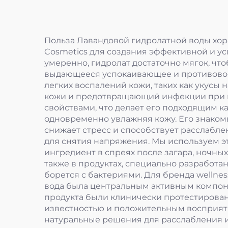
Польза Лавандовой гидролатной воды хор
Cosmetics для создания эффективной и ус
умеренно, гидролат достаточно мягок, ч
выдающееся успокаивающее и противовосп
легких воспалений кожи, таких как укус
кожи и предотвращающий инфекции при н
свойствами, что делает его подходящим ка
одновременно увлажняя кожу. Его знаком
снижает стресс и способствует расслабле
для снятия напряжения. Мы используем э
ингредиент в спреях после загара, ночны
также в продуктах, специально разработа
борется с бактериями. Для бренда wellne
вода была центральным активным компоне
продукта были клинически протестирован
известностью и положительным восприяти
натуральные решения для расслабления и