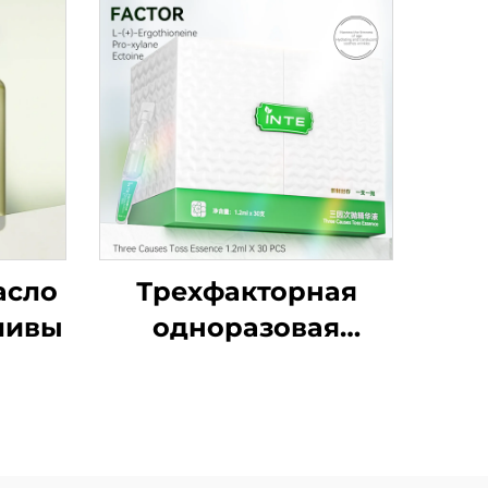
асло
Трехфакторная
ливы
одноразовая
ампульная
сыворотка