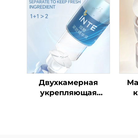
Двухкамерная
Ма
укрепляющая
к
сыворотка
п