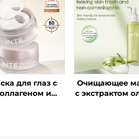
ска для глаз с
Очищающее м
оллагеном и
с экстрактом о
олипептидной
сывороткой