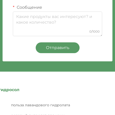
Сообщение
0/1000
Отправить
гидросол
польза лавандового гидролата