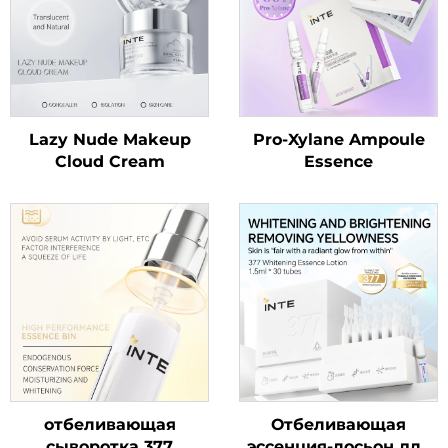
Lazy Nude Makeup
Pro-Xylane Ampoule
Cloud Cream
Essence
отбеливающая
Отбеливающая
сыворотка 377
эссенция-лосьон для