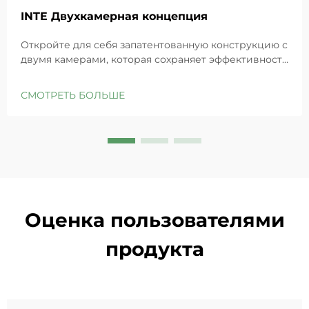
INTE Двухкамерная концепция
Откройте для себя запатентованную конструкцию с
двумя камерами, которая сохраняет эффективность
GHK-Cu для максимального восстановления кожи.
Глубоко увлажняет, снимает раздражение и
СМОТРЕТЬ БОЛЬШЕ
восстанавливает барьеры чувствительной кожи.
Попробуйте решение «Маленькая синяя камера»
уже сегодня.
Оценка пользователями
продукта