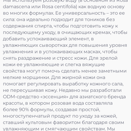
Мы используем розовую воду (в основном из Rosa
damascena или Rosa centifolia) как водную основу
во многих формулах. Ее универсальность – это ее
сила: она идеально подходит для тоников без
содержания спирта, чтобы подготовить кожу к
последующему уходу, в очищающих кремах, чтобы
добавить успокаивающий элемент, в
увлажняющих сыворотках для повышения уровня
увлажнения и в успокаивающих масках, чтобы
снять раздражение и стресс кожи. Для зрелой
кожи ее увлажняющие и слегка вяжущие
свойства могут помочь сделать менее заметными
мелкие морщинки. Для жирной кожи она
помогает регулировать выработку кожного сала,
не пересушивая кожу. Недавно мы разработали
ODM-средство «эссенция» для азиатского бренда
красоты, в котором розовая вода составляла
более 90% формулы, создавая простой,
многоступенчатый продукт по уходу за кожей,
ставший культовым фаворитом благодаря своим
увлажняющим и смягчающим свойствам. Мы