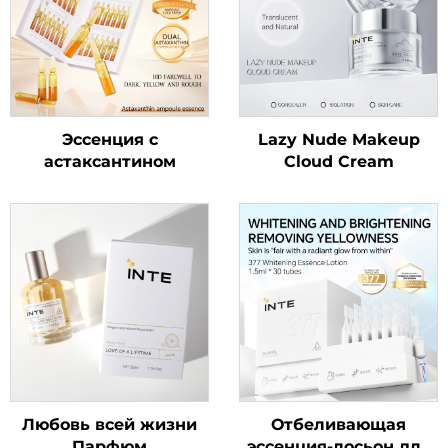
Эссенция с
Lazy Nude Makeup
астаксантином
Cloud Cream
Любовь всей жизни
Отбеливающая
Парфюм
эссенция-лосьон для