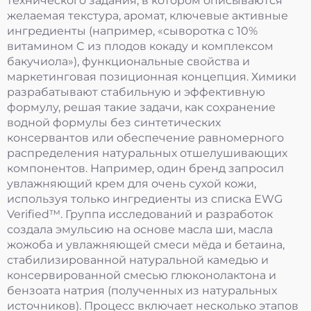
технического задания, в котором описываются
желаемая текстура, аромат, ключевые активные
ингредиенты (например, «сыворотка с 10%
витамином C из плодов кокаду и комплексом
бакучиола»), функциональные свойства и
маркетинговая позиционная концепция. Химики
разрабатывают стабильную и эффективную
формулу, решая такие задачи, как сохранение
водной формулы без синтетических
консервантов или обеспечение равномерного
распределения натуральных отшелушивающих
компонентов. Например, один бренд запросил
увлажняющий крем для очень сухой кожи,
используя только ингредиенты из списка EWG
Verified™. Группа исследований и разработок
создала эмульсию на основе масла ши, масла
жожоба и увлажняющей смеси мёда и бетаина,
стабилизированной натуральной камедью и
консервированной смесью глюконолактона и
бензоата натрия (полученных из натуральных
источников). Процесс включает несколько этапов