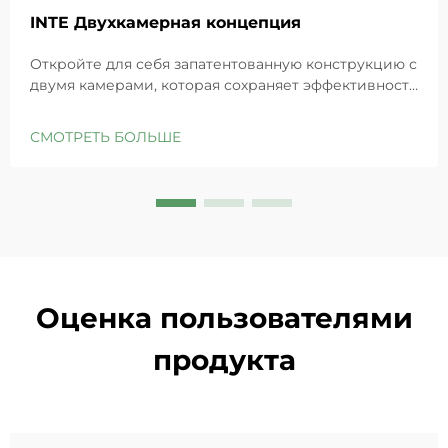
INTE Двухкамерная концепция
Откройте для себя запатентованную конструкцию с
двумя камерами, которая сохраняет эффективность
GHK-Cu для максимального восстановления кожи.
Глубоко увлажняет, снимает раздражение и
СМОТРЕТЬ БОЛЬШЕ
восстанавливает барьеры чувствительной кожи.
Попробуйте решение «Маленькая синяя камера»
уже сегодня.
Оценка пользователями
продукта