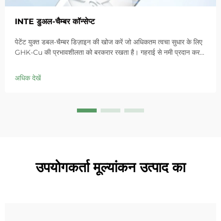
INTE डुअल-चैम्बर कॉन्सेप्ट
पेटेंट युक्त डबल-चैम्बर डिज़ाइन की खोज करें जो अधिकतम त्वचा सुधार के लिए
GHK-Cu की प्रभावशीलता को बरकरार रखता है। गहराई से नमी प्रदान करता
है, संवेदनशील त्वचा में लालिमा को शांत करता है और बाधा को ठीक करता है।
आज ही 'स्मॉल ब्लू चैम्बर' समाधान आजमाएं।
अधिक देखें
उपयोगकर्ता मूल्यांकन उत्पाद का