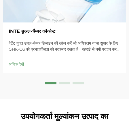
INTE डुअल-चैम्बर कॉन्सेप्ट
पेटेंट युक्त डबल-चैम्बर डिज़ाइन की खोज करें जो अधिकतम त्वचा सुधार के लिए
GHK-Cu की प्रभावशीलता को बरकरार रखता है। गहराई से नमी प्रदान करता
है, संवेदनशील त्वचा में लालिमा को शांत करता है और बाधा को ठीक करता है।
आज ही 'स्मॉल ब्लू चैम्बर' समाधान आजमाएं।
अधिक देखें
उपयोगकर्ता मूल्यांकन उत्पाद का