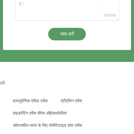
0/1000
जमा करें
अर्क
हायलूरोनिक एसिड एसेंस
एंटीएजिंग एसेंस
हाइड्रेटिंग एसेंस सीरम ओईएमओडीएम
संवेदनशील त्वचा के लिए पॉलीपेप्टाइड शांत एसेंस