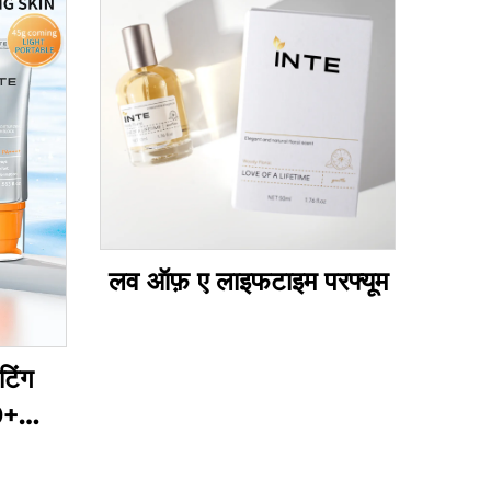
लव ऑफ़ ए लाइफटाइम परफ्यूम
टिंग
0+