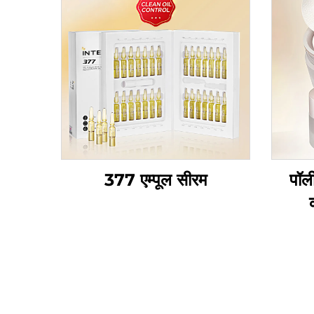
377 एम्पूल सीरम
पॉली