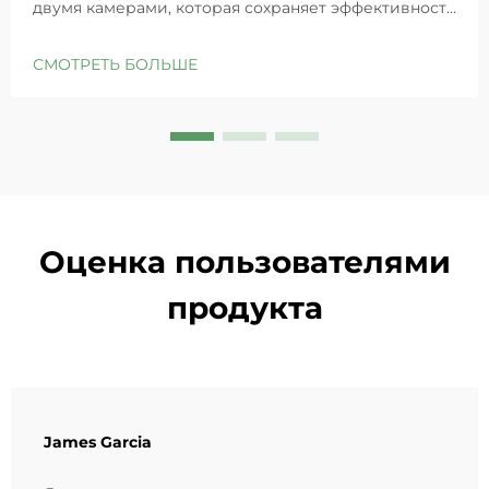
двумя камерами, которая сохраняет эффективность
GHK-Cu для максимального восстановления кожи.
Глубоко увлажняет, снимает раздражение и
СМОТРЕТЬ БОЛЬШЕ
восстанавливает барьеры чувствительной кожи.
Попробуйте решение «Маленькая синяя камера»
уже сегодня.
Оценка пользователями
продукта
James Garcia