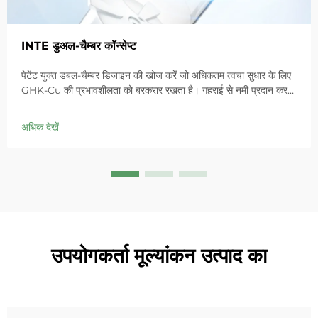
INTE डुअल-चैम्बर कॉन्सेप्ट
पेटेंट युक्त डबल-चैम्बर डिज़ाइन की खोज करें जो अधिकतम त्वचा सुधार के लिए
GHK-Cu की प्रभावशीलता को बरकरार रखता है। गहराई से नमी प्रदान करता
है, संवेदनशील त्वचा में लालिमा को शांत करता है और बाधा को ठीक करता है।
आज ही 'स्मॉल ब्लू चैम्बर' समाधान आजमाएं।
अधिक देखें
उपयोगकर्ता मूल्यांकन उत्पाद का