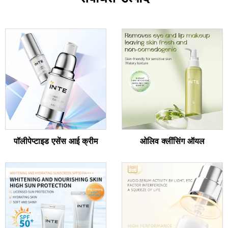
पॉलीपेप्टाइड एसेंस आई क्रीम
ओलिव क्लींसिंग ऑयल