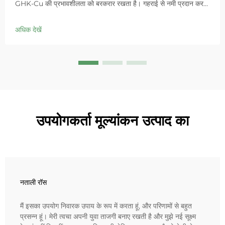
GHK-Cu की प्रभावशीलता को बरकरार रखता है। गहराई से नमी प्रदान करता
है, संवेदनशील त्वचा में लालिमा को शांत करता है और बाधा को ठीक करता है।
आज ही 'स्मॉल ब्लू चैम्बर' समाधान आजमाएं।
अधिक देखें
उपयोगकर्ता मूल्यांकन उत्पाद का
नताली रॉस
मैं इसका उपयोग निवारक उपाय के रूप में करता हूं, और परिणामों से बहुत
प्रसन्न हूं। मेरी त्वचा अपनी युवा ताजगी बनाए रखती है और मुझे नई सूक्ष्म