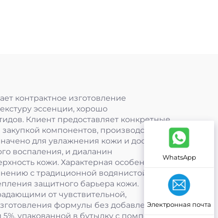
ает контрактное изготовление
екстуру эссенции, хорошо
идов. Клиент предоставляет конкретные
 закупкой компонентов, производством и
значено для увлажнения кожи и доставки
го воспаления, и диаланин
WhatsApp
ность кожи. Характерная особенность
равнению с традиционной водянистой
репления защитного барьера кожи.
радающими от чувствительной,
Электронная почта
изготовления формулы без добавления
5%, упакованной в бутылку с помпой без