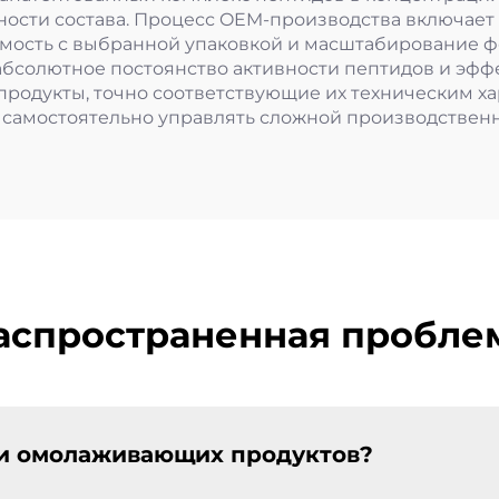
ьности состава. Процесс OEM-производства включает
имость с выбранной упаковкой и масштабирование ф
бсолютное постоянство активности пептидов и эффек
родукты, точно соответствующие их техническим ха
 самостоятельно управлять сложной производствен
аспространенная пробле
ии омолаживающих продуктов?