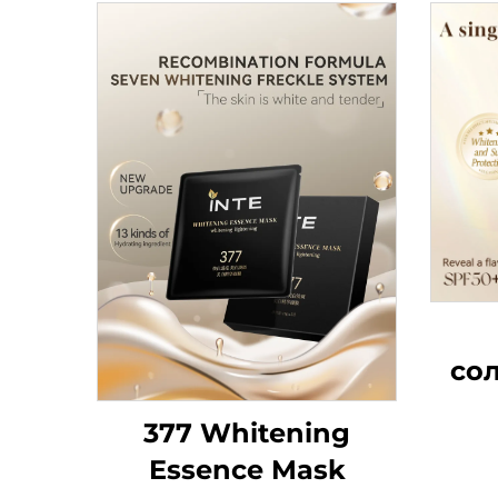
со
377 Whitening
S
Essence Mask