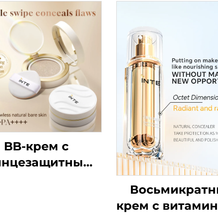
BB-крем с
лнцезащитным
эффектом
Восьмикрат
PF50+/PA++++
крем с витами