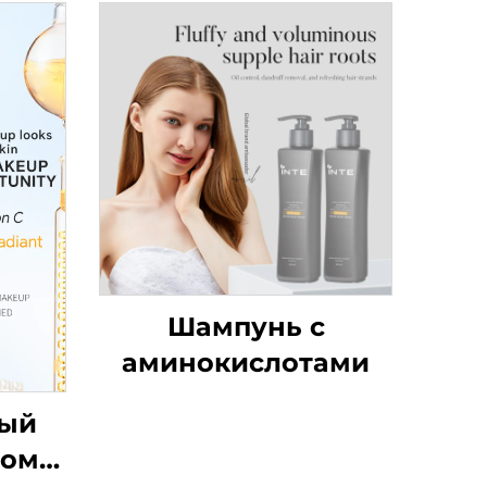
Шампунь с
аминокислотами
ный
ном C