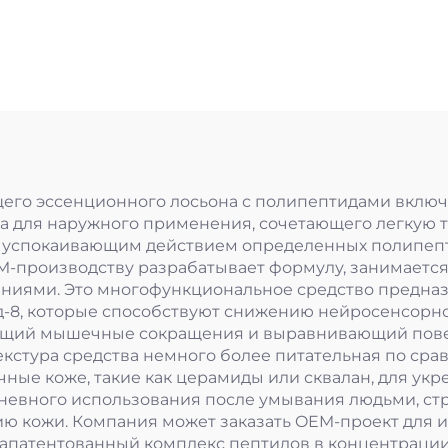
Nude
его эссенционного лосьона с полипептидами включ
а для наружного применения, сочетающего легкую т
 успокаивающим действием определенных полипепт
EM-производству разрабатывает формулу, занимается
ваниями. Это многофункциональное средство предна
ид-8, которые способствуют снижению нейросенсорно
щий мышечные сокращения и выравнивающий поверх
 текстура средства немного более питательная по с
чные коже, такие как церамиды или сквалан, для ук
невного использования после умывания людьми, ст
ю кожи. Компания может заказать OEM-проект для 
запатентованный комплекс пептидов в концентрации 