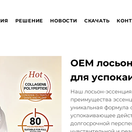
ЦИЯ
РЕШЕНИЕ
НОВОСТИ
СКАЧАТЬ
КОНТ
ОЕМ лосьон
для успока
Наш лосьон-эссенция
преимущества эссенци
уникальная формула 
успокаивающее дейст
долгосрочной перспек
чувствительной и реа