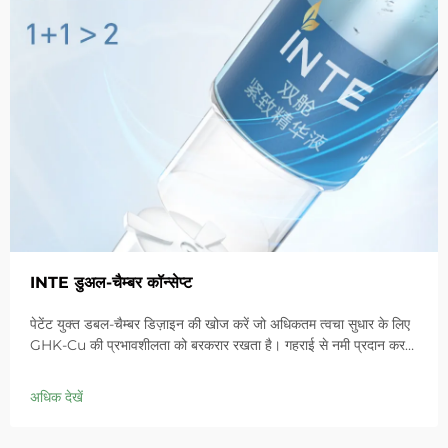
INTE डुअल-चैम्बर कॉन्सेप्ट
पेटेंट युक्त डबल-चैम्बर डिज़ाइन की खोज करें जो अधिकतम त्वचा सुधार के लिए
GHK-Cu की प्रभावशीलता को बरकरार रखता है। गहराई से नमी प्रदान करता
है, संवेदनशील त्वचा में लालिमा को शांत करता है और बाधा को ठीक करता है।
आज ही 'स्मॉल ब्लू चैम्बर' समाधान आजमाएं।
अधिक देखें