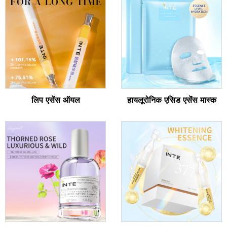
लिप एसेंस ऑयल
हायलूरोनिक एसिड एसेंस मास्क