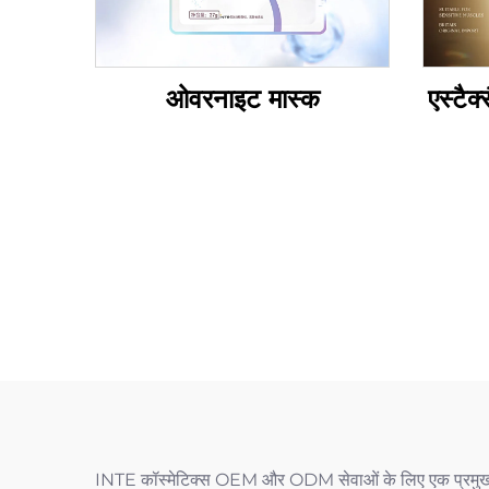
ओवरनाइट मास्क
एस्टैक
INTE कॉस्मेटिक्स OEM और ODM सेवाओं के लिए एक प्रमुख भागीद