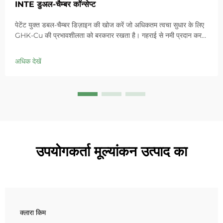
INTE डुअल-चैम्बर कॉन्सेप्ट
पेटेंट युक्त डबल-चैम्बर डिज़ाइन की खोज करें जो अधिकतम त्वचा सुधार के लिए
GHK-Cu की प्रभावशीलता को बरकरार रखता है। गहराई से नमी प्रदान करता
है, संवेदनशील त्वचा में लालिमा को शांत करता है और बाधा को ठीक करता है।
आज ही 'स्मॉल ब्लू चैम्बर' समाधान आजमाएं।
अधिक देखें
उपयोगकर्ता मूल्यांकन उत्पाद का
क्लारा किम