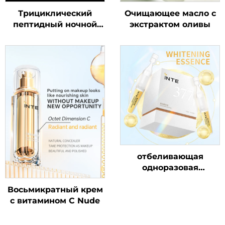
Трициклический
Очищающее масло с
пептидный ночной
экстрактом оливы
маска
отбеливающая
одноразовая
сыворотка 377
Восьмикратный крем
с витамином C Nude