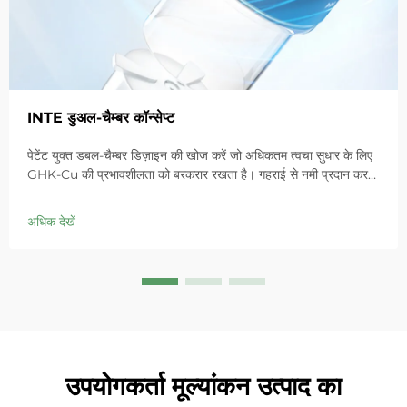
INTE डुअल-चैम्बर कॉन्सेप्ट
पेटेंट युक्त डबल-चैम्बर डिज़ाइन की खोज करें जो अधिकतम त्वचा सुधार के लिए
GHK-Cu की प्रभावशीलता को बरकरार रखता है। गहराई से नमी प्रदान करता
है, संवेदनशील त्वचा में लालिमा को शांत करता है और बाधा को ठीक करता है।
आज ही 'स्मॉल ब्लू चैम्बर' समाधान आजमाएं।
अधिक देखें
उपयोगकर्ता मूल्यांकन उत्पाद का