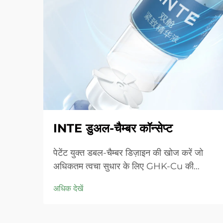
INTE डुअल-चैम्बर कॉन्सेप्ट
पेटेंट युक्त डबल-चैम्बर डिज़ाइन की खोज करें जो
अधिकतम त्वचा सुधार के लिए GHK-Cu की
प्रभावशीलता को बरकरार रखता है। गहराई से नमी
अधिक देखें
प्रदान करता है, संवेदनशील त्वचा में लालिमा को शांत
करता है और बाधा को ठीक करता है। आज ही 'स्मॉल
ब्लू चैम्बर' समाधान आजमाएं।