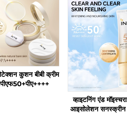
ोटेक्शन कुशन बीबी क्रीम
पीएफ50+पीए++++
व्हाइटनिंग एंड मॉइस्चर
आइसोलेशन सनस्क्रीन
एसपीएफ50+ पीए+