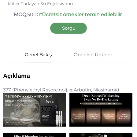
Kalıcı Parlayan Su Enjeksiyonu
MOQ:
5000
*Ücretsiz örnekler temin edilebilir
Sorgu
Genel Bakış
Önerilen Ürünler
Açıklama
377 (Phenylethyl Resorcinol), α-Arbutin, Niasinamid