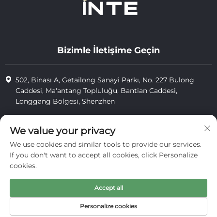
Bizimle İletişime Geçin
502, Binası A, Getailong Sanayi Parkı, No. 227 Bulong
Caddesi, Ma'antang Topluluğu, Bantian Caddesi,
Longgang Bölgesi, Shenzhen
+86-13823773549
We value your privacy
[email protected]
We use cookies and similar tools to provide our services.
If you don't want to accept all cookies, click Personalize
cookies.
Telif Hakkı © 2025 Inte Cosmetics (shenzhen) Co., Ltd. tarafından
saklıdır.
Accept all
gizlilik
Personalize cookies