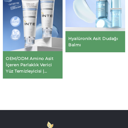
Hyalüronik Asit Dudağı
Balmı
OEM/ODM Amino Asit
İçeren Parlaklık Verici
Yüz Temizleyicisi |
Profesyonel Cilt Bakımı
İçin Hafif pH-Dengeli
Formül